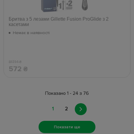
Бритва з 5 лезами Gillette Fusion ProGlide з 2
касетами
Немає в наявності
817.14
₴
572
₴
Показано 1 - 24 з 76
1
2
Показати ще