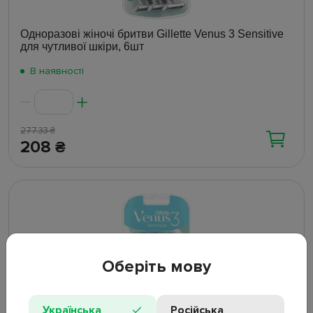
Одноразові жіночі бритви Gillette Venus 3 Sensitive
для чутливої шкіри, 6шт
В наявності
277.33
₴
208
₴
Оберіть мову
Українська
Російська