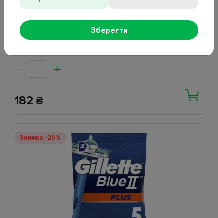
Станок для гоління Gillette Venus 3 Sensitive,
Зберегти
жіночий, одноразовий, пластик, сталь, 3 леза, 3шт
В наявності
182
₴
Знижка -20%