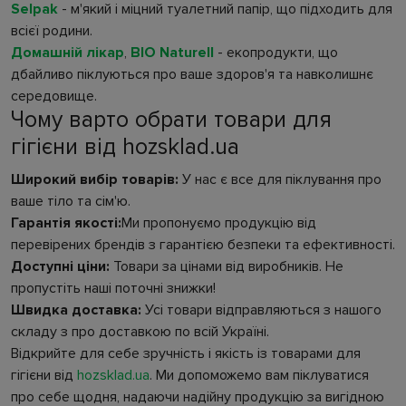
Selpak
- м'який і міцний туалетний папір, що підходить для
всієї родини.
Домашній лікар
,
BIO Naturell
- екопродукти, що
дбайливо піклуються про ваше здоров'я та навколишнє
середовище.
Чому варто обрати товари для
гігієни від hozsklad.ua
Широкий вибір товарів:
У нас є все для піклування про
ваше тіло та сім'ю.
Гарантія якості:
Ми пропонуємо продукцію від
перевірених брендів з гарантією безпеки та ефективності.
Доступні ціни:
Товари за цінами від виробників. Не
пропустіть наші поточні знижки!
Швидка доставка:
Усі товари відправляються з нашого
складу з про доставкою по всій Україні.
Відкрийте для себе зручність і якість із товарами для
гігієни від
hozsklad.ua
. Ми допоможемо вам піклуватися
про себе щодня, надаючи надійну продукцію за вигідною