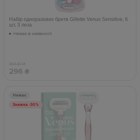
Набір одноразових бритв Gillette Venus Sensitive, 6
шт, 3 леза
Немає в наявності
394.67
₴
296
₴
Немає
Знижка -30%