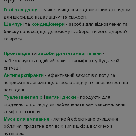
Гелі для душу
— м'яке очищення з делікатним доглядом
для шкіри, що надає відчуття свіжості.
Шампуні
та
кондиціонери
- засоби для відновлення та
блиску волосся, що допоможуть зберегти його здоров'я
та красу
.
Прокладки
та
засоби для інтимної гігієни
-
забезпечують надійний захист і комфорт у будь-якій
ситуації.
Антиперспіранти
- ефективний захист від поту та
неприємних запахів, що створює відчуття впевненості на
весь день.
Туалетний папір
і
ватяні диски
- продукти для
щоденного догляду, які забезпечать вам максимальний
комфорт і гігієну.
Муси для вмивання
- легке й ефективне очищення
обличчя, придатне для всіх типів шкіри, включно з
чутливою.