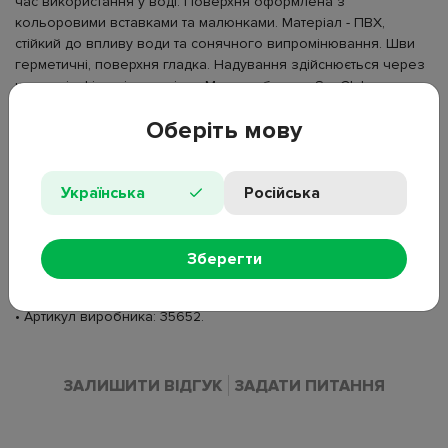
час використання у воді. Поверхня оформлена з
кольоровими вставками та малюнками. Матеріал - ПВХ,
стійкий до впливу води та сонячного випромінювання. Шви
герметичні, поверхня гладка. Надування здійснюється через
клапан із фіксацією повітря. Модель бренду SunClub
розрахована на дітей віком від 9 років. Розмір 94 см
Оберіть мову
відповідає зовнішньому діаметру виробу. Використовується у
басейнах та відкритих водоймах, у складеному вигляді
займає мало місця.
Українська
Російська
• Тип товару: надувний круг;
• Матеріал: ПВХ;
• Розмір: 94 см;
Зберегти
• Додатково: ручки;
• Рекомендований вік: 9+;
• Артикул виробника: 35652.
ЗАЛИШИТИ ВІДГУК
ЗАДАТИ ПИТАННЯ