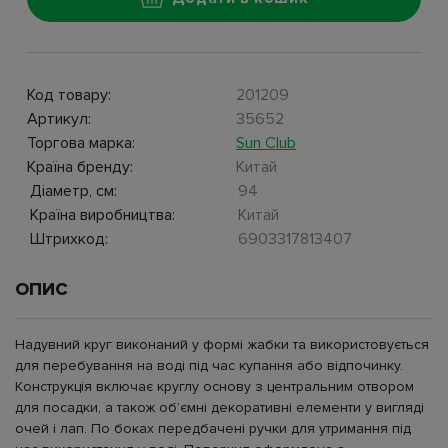
Код товару:
201209
Артикул:
35652
Торгова марка:
Sun Club
Країна бренду:
Китай
Діаметр, см:
94
Країна виробництва:
Китай
Штрихкод:
6903317813407
ОПИС
Надувний круг виконаний у формі жабки та використовується
для перебування на воді під час купання або відпочинку.
Конструкція включає круглу основу з центральним отвором
для посадки, а також об’ємні декоративні елементи у вигляді
очей і лап. По боках передбачені ручки для утримання під