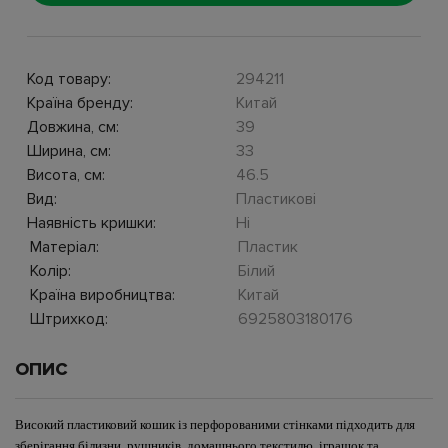
Код товару:
294211
Країна бренду:
Китай
Довжина, см:
39
Ширина, см:
33
Висота, см:
46.5
Вид:
Пластикові
Наявність кришки:
Ні
Матеріал:
Пластик
Колір:
Білий
Країна виробництва:
Китай
Штрихкод:
6925803180176
ОПИС
Високий пластиковий кошик із перфорованими стінками підходить для
зберігання білизни, рушників, домашнього текстилю, іграшок та