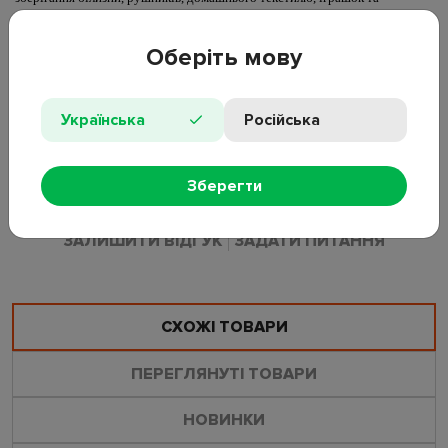
побутових речей. Отвори на корпусі забезпечують вентиляцію вмісту.
Дві ручки призначені для перенесення кошика між ванною кімнатою,
Оберіть мову
гардеробною, пральнею або спальнею. Овальна форма займає менше
місця вздовж стіни або меблів.
Довжина: 39 см
Українська
Російська
Ширина: 33 см
Висота: 46,5 см
Особливості: дві ручки, перфоровані стінки
Колір: білий із сірим
Зберегти
ЗАЛИШИТИ ВІДГУК
ЗАДАТИ ПИТАННЯ
СХОЖІ ТОВАРИ
ПЕРЕГЛЯНУТІ ТОВАРИ
НОВИНКИ