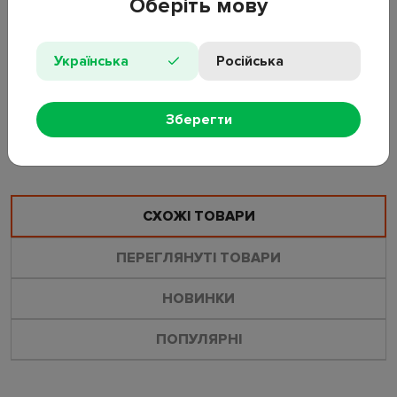
Оберіть мову
Кількість: 9 шт;
Діаметр: 25 мм;
Матеріал: фетр;
Українська
Російська
Колір: чорний;
Особливості: самоклейна основа.
Зберегти
ЗАЛИШИТИ ВІДГУК
ЗАДАТИ ПИТАННЯ
СХОЖІ ТОВАРИ
ПЕРЕГЛЯНУТІ ТОВАРИ
НОВИНКИ
ПОПУЛЯРНІ