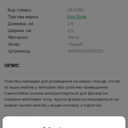
Код товару:
342086
Торгова марка:
Kmt Style
Довжина, см:
2.5
Ширина, см:
2.5
Матеріал:
Фетр
Колір:
Чорний
Штрихкод:
8435632082025
ОПИС
Повстяні накладки для розміщення на ніжках стільців, столів
та інших меблів у житлових або робочих приміщеннях.
Самоклейна основа використовується для фіксації на
поверхні меблевих опор. Кругла форма розташовується на
нижній частині меблів у місцях контакту з підлогою.
Бренд: KmtStyle;
Тип: захисні накладки;