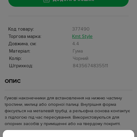
Код товару:
377490
Торгова марка:
Kmt Style
Довжина, см:
4.4
Матеріал:
Гума
Колір:
Чорний
Штрихкод:
8435674835511
ОПИС
Гумові наконечники для встановлення на нижню частину
тростини, милиці або опорної палиці. Внутрішня форма
фіксується на металевій трубці, а рельєфна основа контактує
з підлогою під час пересування. Використовуються для
опорних засобів у приміщенні або на твердому покритті.
Торгова марка: KmtStyle;