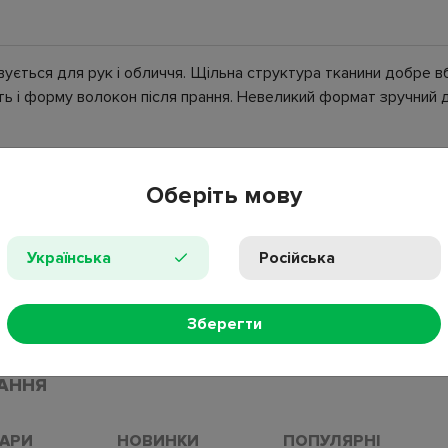
ється для рук і обличчя. Щільна структура тканини добре вб
ь і форму волокон після прання. Невеликий формат зручний для
Оберіть мову
Українська
Російська
Зберегти
АННЯ
ВАРИ
НОВИНКИ
ПОПУЛЯРНІ