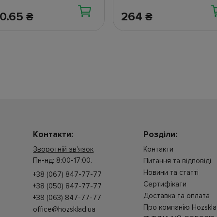
60.65
264
₴
₴
Контакти:
Розділи:
Зворотній зв'язок
Контакти
Пн-нд: 8:00-17:00.
Питання та відповіді
Новини та статті
+38 (067) 847-77-77
Cертифікати
+38 (050) 847-77-77
Доставка та оплата
+38 (063) 847-77-77
Про компанію Hozskl
office@hozsklad.ua