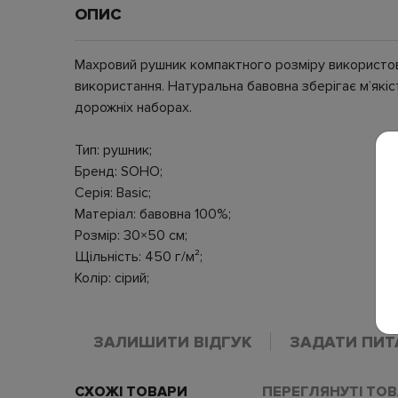
ОПИС
Махровий рушник компактного розміру використову
використання. Натуральна бавовна зберігає м’якіст
дорожніх наборах.
Тип: рушник;
Бренд: SOHO;
Серія: Basic;
Матеріал: бавовна 100%;
Розмір: 30×50 см;
Щільність: 450 г/м²;
Колір: сірий;
ЗАЛИШИТИ ВІДГУК
ЗАДАТИ ПИТ
СХОЖІ ТОВАРИ
ПЕРЕГЛЯНУТІ ТО