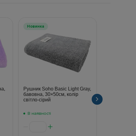
Новинка
Новинка
а,
Рушник Soho Basic Light Gray,
Набір рушни
бавовна, 30×50см, колір
Beige, мікр
світло-сірий
та 70×140см,
набір)
В наявності
В наявності