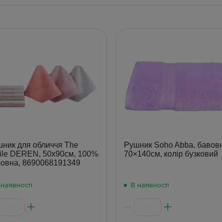
ник для обличчя The
Рушник Soho Abba, бавовн
tile DEREN, 50x90см, 100%
70×140см, колір бузковий
овна, 8690068191349
 наявності
В наявності