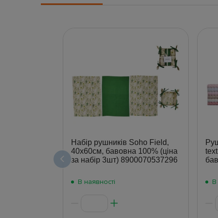
Набір рушників Soho Field,
Руш
40х60см, бавовна 100% (ціна
tex
за набір 3шт) 8900070537296
бав
В наявності
В