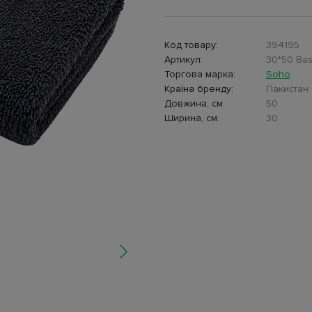
Код товару:
394195
Артикул:
30*50 Bas
Торгова марка:
Soho
Країна бренду:
Пакистан
Довжина, см:
50
Ширина, см:
30