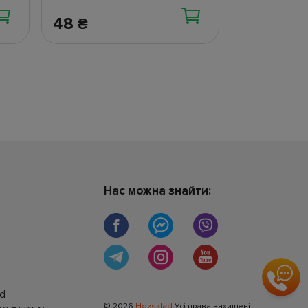
48
269
₴
₴
Нас можна знайти:
ad
© 2026
Hozsklad
Усі права захищені