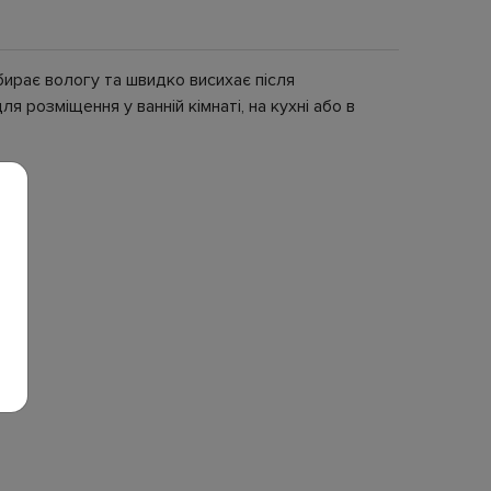
ирає вологу та швидко висихає після
 розміщення у ванній кімнаті, на кухні або в