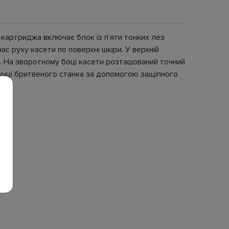
я картриджа включає блок із п’яти тонких лез
ас руху касети по поверхні шкіри. У верхній
ю. На зворотному боці касети розташований точний
ручці бритвеного станка за допомогою защіпного