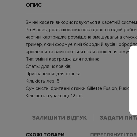
ОПИС
Змінні касети використовуються в касетній систем
ProBlades, розташованих послідовно в одній робочі
частині картриджа розміщена змащувальна смужка,
тример, який формує лінії бороди й вусів і обро
кріплення та замінюються після зношення ріжучог
Тип: змінні картриджі для гоління;
Стать: для чоловіків;
Призначення: для станка;
Кількість лез: 5;
Сумісність: бритвені станки Gillette Fusion, Fusion5, 
Кількість в упаковці: 12 шт.
ЗАЛИШИТИ ВІДГУК
ЗАДАТИ ПИТ
СХОЖІ ТОВАРИ
ПЕРЕГЛЯНУТІ ТО