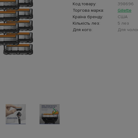
Код товару:
398696
Торгова марка:
Gillette
Країна бренду:
США
Кількість лез:
5 лез
Для кого:
Для чолов