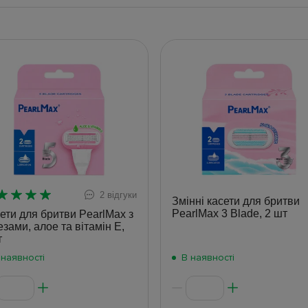
2 відгуки
Змінні касети для бритви
PearlMax 3 Blade, 2 шт
ети для бритви PearlMax з
езами, алое та вітамін Е,
т
 наявності
В наявності