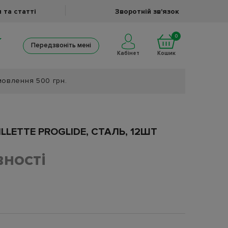
 та статті
Зворотній зв'язок
0
Передзвоніть мені
Кабінет
Кошик
мовлення 500 грн.
LLETTE PROGLIDE, СТАЛЬ, 12ШТ
вності