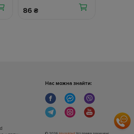
86
₴
Нас можна знайти:
ad
© 2026
Hozsklad
Усі права захищені