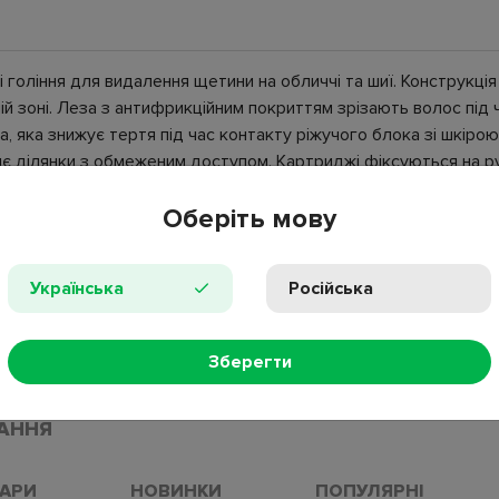
і гоління для видалення щетини на обличчі та шиї. Конструкці
й зоні. Леза з антифрикційним покриттям зрізають волос під ч
 яка знижує тертя під час контакту ріжучого блока зі шкіро
бляє ділянки з обмеженим доступом. Картриджі фіксуються на 
о блока.
Оберіть мову
Українська
Російська
ProGlide, ProShield;
Зберегти
АННЯ
ВАРИ
НОВИНКИ
ПОПУЛЯРНІ