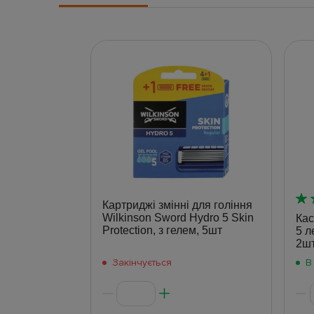
Картриджі змінні для гоління
Wilkinson Sword Hydro 5 Skin
Кас
Protection, з гелем, 5шт
5 л
2ш
Закінчується
В