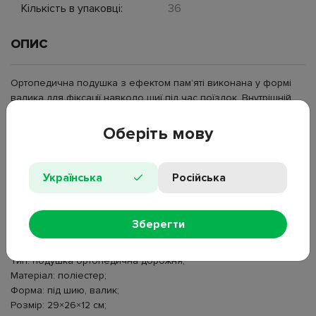
Кількість в упаковці:
36
ОПИС
Ортопедична подушка з ефектом пам’яті виконана у формі
валика для фіксації навколо шиї під час поїздок. Внутрішній
наповнювач реагує на тиск і температуру тіла, повторює
контури та зберігає задану форму після зняття навантаження.
Оберіть мову
Зовнішній чохол із поліестеру формує м’яку поверхню та
відокремлює наповнювач від зовнішнього середовища.
Подушка з пам’яттю форми підтримує голову в сидячому
Українська
Російська
положенні, зменшує зміщення шиї під час нахилів і руху
транспорту. Дорожня подушка під шию використовується в
автомобілі, літаку, поїзді або автобусі для підтримання
Зберегти
положення голови в дорозі та під час відпочинку сидячи.
Тип: подушка ортопедична дорожня;
Матеріал: поліестер;
Форма: під шию, валик;
Розмір: 29×26×12 см;