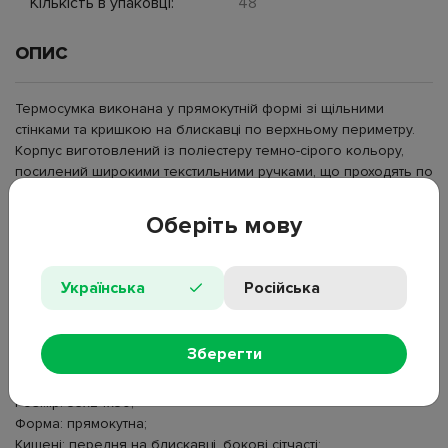
Кількість в упаковці:
48
ОПИС
Термосумка виконана у прямокутній формі зі щільними
стінками та кришкою на блискавці по верхньому периметру.
Корпус виготовлений із поліестеру темно-сірого кольору,
посилений широкими текстильними ручками, що проходять по
корпусу та формують верхні ручки для перенесення.
Внутрішня підкладка з PEVA зберігає температуру продуктів і
Оберіть мову
напоїв під час транспортування. На передній панелі
розташована кишеня на блискавці, з боків передбачені
сітчасті відділення для додаткових предметів. Ізотермічна
Українська
Російська
сумка Trip використовується для зберігання та перевезення
охолоджених або гарячих продуктів, застосовується в
поїздках, на пікніку та під час відпочинку.
Зберегти
Тип: термосумка;
Матеріал: поліестер, PEVA;
Розмір: 35х24х30;
Форма: прямокутна;
Кишені: передня на блискавці, бокові сітчасті;