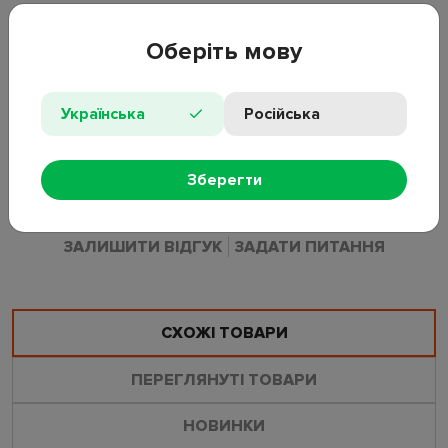
використовується разом із засобами для догляду за водою.
Модель бренду Bestway застосовується для регулярного
Оберіть мову
контролю стану води у домашніх басейнах і SPA.
• Тип товару: тестові смужки для води;
Українська
Російська
• Матеріал: пластик;
• Комплектація: контейнер зі смужками;
• Призначення: для басейнів і SPA;
• Артикул виробника: 58767.
Зберегти
ЗАЛИШИТИ ВІДГУК
ЗАДАТИ ПИТАННЯ
СХОЖІ ТОВАРИ
ПЕРЕГЛЯНУТІ ТОВАРИ
НОВИНКИ