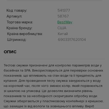
Код товару:
541377
Артикул:
58767
Торгова марка:
BestWay
Країна бренду:
США
Країна виробництва:
Китай
Штрихкод:
6903317620104
ОПИС
Тестові смужки призначені для контролю параметрів води у
басейнах та SPA. Використовуються для перевірки основних
показників, що впливають на стан води та її придатність для
купання. Для проведення тесту смужка занурюється у воду
на короткий час, після чого змінює колір, який порівнюється
зі шкалою на упаковці. Це дозволяє визначити рівень
показників та за необхідності скоригувати обробку води.
Смужки зберігаються у пластиковому контейнері з кришкою,
що захищає їх від вологи та зовнішнього впливу. Виріб