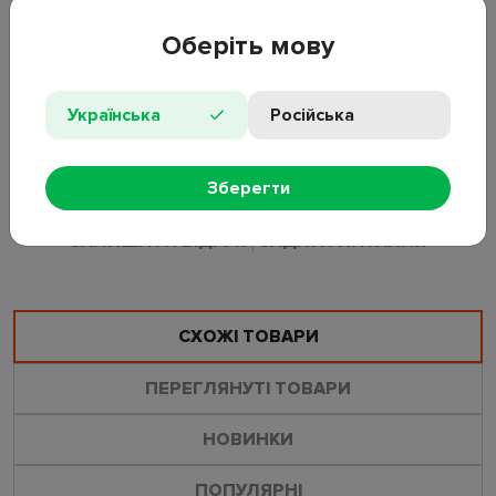
Засіб для прання всіх типів тканин та кольорів. Призначений
для прання у пральних машинах та вручну. Спеціально
Оберіть мову
розроблена формула усуває важкі забруднення та плями,
захищає волокна одягу, зберігає колір тканин та вбиває
більшість мікробів та бактерій. Засіб ефективний при низьких
Українська
Російська
температурах. Під час прання дотримуйтесь рекомендацій
виробників одягу та інструкції з використання пральних
машин.
Зберегти
ЗАЛИШИТИ ВІДГУК
ЗАДАТИ ПИТАННЯ
СХОЖІ ТОВАРИ
ПЕРЕГЛЯНУТІ ТОВАРИ
НОВИНКИ
ПОПУЛЯРНІ