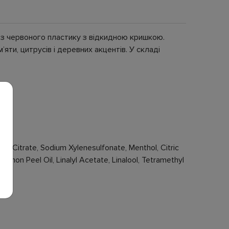
ні з червоного пластику з відкидною кришкою.
яти, цитрусів і деревних акцентів. У складі
m Citrate, Sodium Xylenesulfonate, Menthol, Citric
imon Peel Oil, Linalyl Acetate, Linalool, Tetramethyl