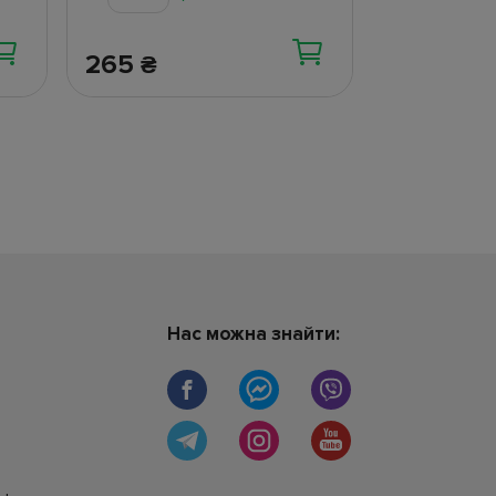
265
96
₴
₴
Нас можна знайти: