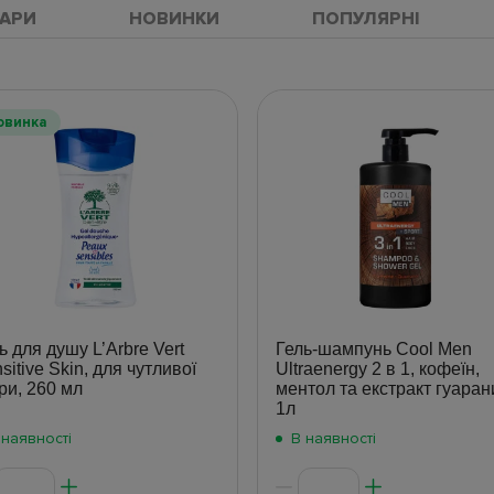
ВАРИ
НОВИНКИ
ПОПУЛЯРНІ
овинка
ь для душу L’Arbre Vert
Гель-шампунь Cool Men
sitive Skin, для чутливої
Ultraenergy 2 в 1, кофеїн,
ри, 260 мл
ментол та екстракт гуаран
1л
 наявності
В наявності