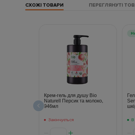
СХОЖІ ТОВАРИ
ПЕРЕГЛЯНУТІ ТО
Н
Крем-гель для душу Bio
Гел
Naturell Персик та молоко,
Sen
946мл
шкі
Закінчується
В