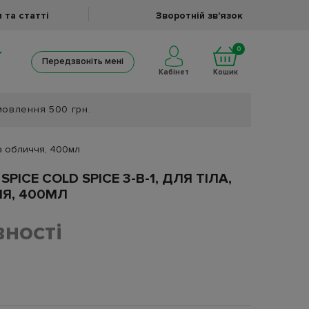
 та статті
Зворотній зв'язок
0
Передзвоніть мені
Кабінет
Кошик
мовлення 500 грн.
 та обличчя, 400мл
PICE COLD SPICE 3-В-1, ДЛЯ ТІЛА,
Я, 400МЛ
вності