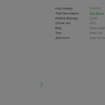
Код товару:
810640
Торгова марка:
Old Spice
Країна бренду:
США
Об'єм, мл:
400
Вид:
Гель-шам
Тип:
Фліп-топ
Для кого:
Для чолов