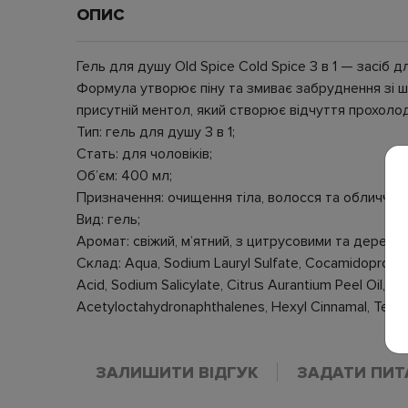
ОПИС
Гель для душу Old Spice Cold Spice 3 в 1 — засіб
Формула утворює піну та змиває забруднення зі шкі
присутній ментол, який створює відчуття прохолод
Тип: гель для душу 3 в 1;
Стать: для чоловіків;
Об’єм: 400 мл;
Призначення: очищення тіла, волосся та обличчя;
Вид: гель;
Аромат: свіжий, м’ятний, з цитрусовими та деревн
Склад: Aqua, Sodium Lauryl Sulfate, Cocamidopropyl 
Acid, Sodium Salicylate, Citrus Aurantium Peel Oil, P
Acetyloctahydronaphthalenes, Hexyl Cinnamal, Terpin
ЗАЛИШИТИ ВІДГУК
ЗАДАТИ ПИТ