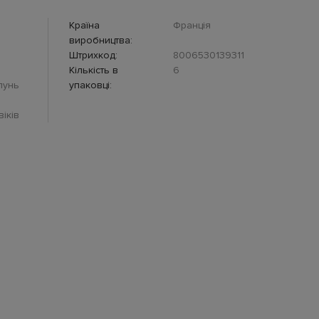
Країна
Франція
виробництва:
Штрихкод:
8006530139311
Кількість в
6
пунь
упаковці:
іків