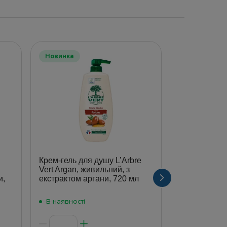
Новинка
Крем-гель для душу L’Arbre
Гель для ду
Vert Argan, живильний, з
Arko Men 2в
и,
екстрактом аргани, 720 мл
В наявності
В наявності