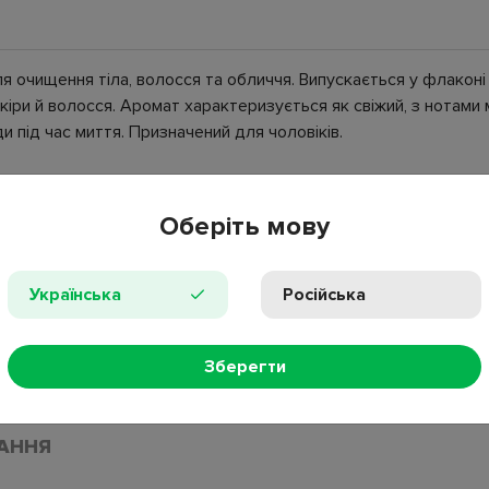
 для очищення тіла, волосся та обличчя. Випускається у флако
ри й волосся. Аромат характеризується як свіжий, з нотами м’
и під час миття. Призначений для чоловіків.
Оберіть мову
ими нотами;
Українська
Російська
Betaine, Benzyl Alcohol, Sodium Chloride, Sodium Benzoate, Sodiu
arfum, Limonene, Disodium EDTA, Sodium Hydroxide, Pinene, Citrus L
Зберегти
eol, CI 42090, CI 17200, CI 19140.
АННЯ