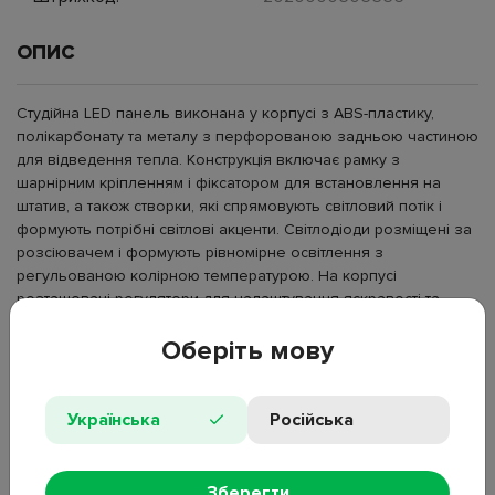
ОПИС
Студійна LED панель виконана у корпусі з ABS-пластику,
полікарбонату та металу з перфорованою задньою частиною
для відведення тепла. Конструкція включає рамку з
шарнірним кріпленням і фіксатором для встановлення на
штатив, а також створки, які спрямовують світловий потік і
формують потрібні світлові акценти. Світлодіоди розміщені за
розсіювачем і формують рівномірне освітлення з
регульованою колірною температурою. На корпусі
розташовані регулятори для налаштування яскравості та
параметрів світла, а також індикатори стану. Живлення
Оберіть мову
здійснюється від мережевого адаптера через роз’єм DC або
від акумуляторів формату NP-F, які встановлюються у
відповідні слоти. Використовується для фото- та відеозйомки,
стримінгу та освітлення робочої зони в студії або вдома.
Українська
Російська
Тип: LED панель;
Матеріал: ABS-пластик, полікарбонат, метал;
Зберегти