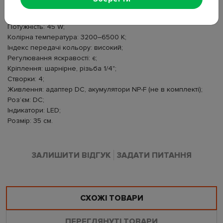
Кількість світлодіодів: 336;
Тип світлодіодів: SMD 2835;
Потужність: 45 W;
Колірна температура: 3200–6500 K;
Індекс передачі кольору: високий;
Регулювання яскравості: є;
Кріплення: шарнірне, різьба 1/4";
Створки: 4;
Живлення: адаптер DC, акумулятори NP-F (не в комплекті);
Роз’єм: DC;
Індикатори: LED;
Розмір: 35 см.
ЗАЛИШИТИ ВІДГУК
ЗАДАТИ ПИТАННЯ
СХОЖІ ТОВАРИ
ПЕРЕГЛЯНУТІ ТОВАРИ