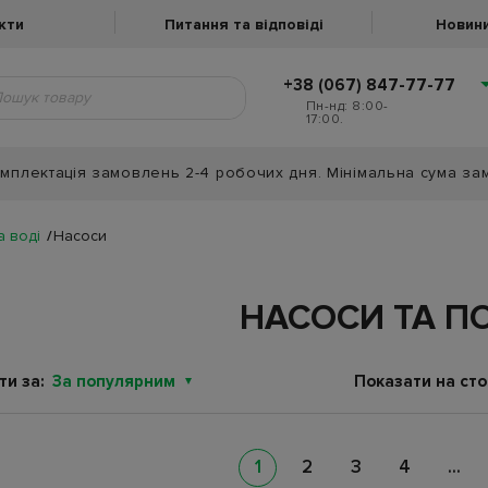
кти
Питання та відповіді
Новини
+38 (067) 847-77-77
Пн-нд: 8:00-
17:00.
мплектація замовлень 2-4 робочих дня. Мінімальна сума за
а воді
Насоси
НАСОСИ ТА П
ти за:
За популярним
Показати на стор
1
2
3
4
...