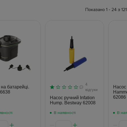
Показано 1 - 24 з 121
4
 на батарейці.
Насос 
відгуки
66638
Hamme
62086
Насос ручний Infation
Hump. Bestway 62008
явності
В наявності
В ная