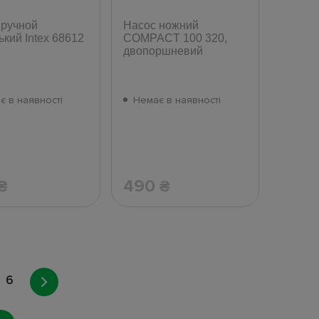
 ручной
Насос ножний
кий Intex 68612
COMPACT 100 320,
двопоршневий
є в наявності
Немає в наявності
490
₴
₴
6