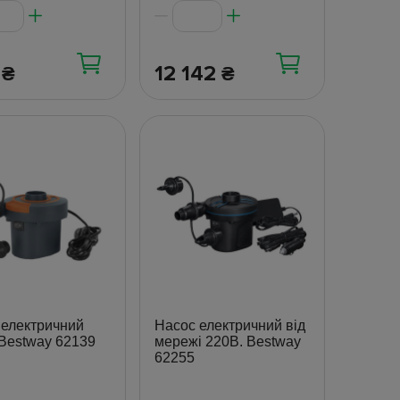
8
12 142
₴
₴
 електричний
Насос електричний від
Bestway 62139
мережі 220В. Bestway
62255