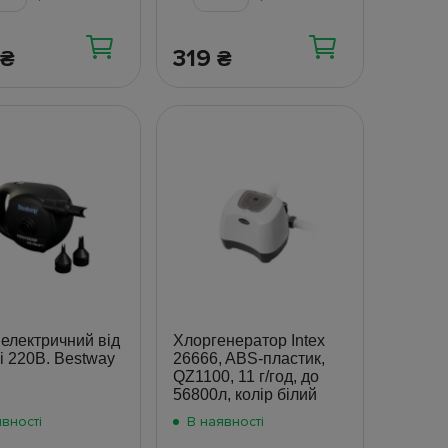
319
₴
₴
електричний від
Хлоргенератор Intex
 220В. Bestway
26666, ABS-пластик,
QZ1100, 11 г/год, до
56800л, колір білий
вності
В наявності