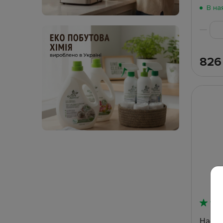
В на
82
Насос