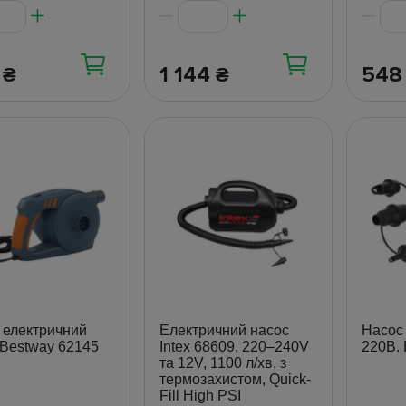
7
1 144
54
₴
₴
 електричний
Електричний насос
Насос
 Bestway 62145
Intex 68609, 220–240V
220В. 
та 12V, 1100 л/хв, з
термозахистом, Quick-
Fill High PSI