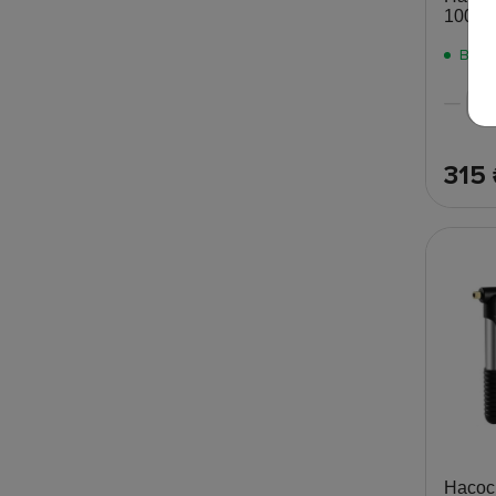
100 3
В на
315
Насос 