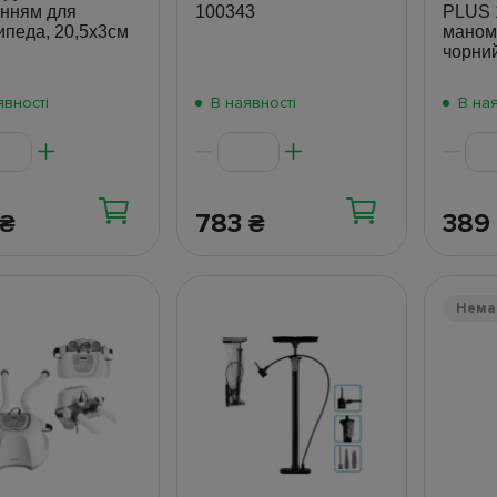
енням для
100343
PLUS 1
ипеда, 20,5х3см
маноме
чорни
явності
В наявності
В ная
783
389
₴
₴
Нема