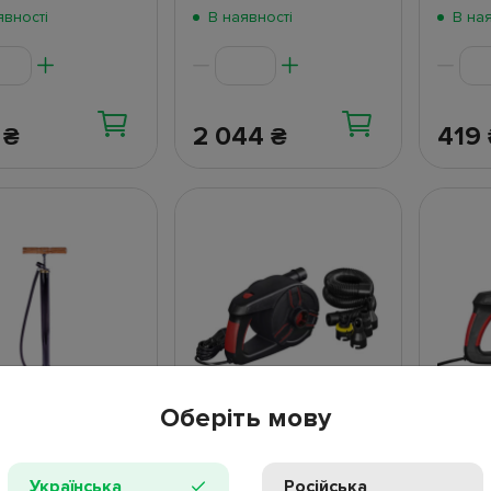
явності
В наявності
В ная
6
2 044
419
₴
₴
Оберіть мову
1
Насос електричний вiд
Насос 
відгук
мережі 220В. Bestway
мережі
62247
62258
Українська
Російська
 ручний PLUS