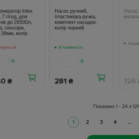
енератор Intex
Насос ручний,
Насос
 7 г/год, для
пластикова ручка,
малень
нів до 26500л,
комплект насадок,
р, сенсори,
колір чорний
 38мм, колір
Нема
нчується
В наявності
80
281
126
₴
₴
Показано 1 - 24 з 121
1
2
3
4
...