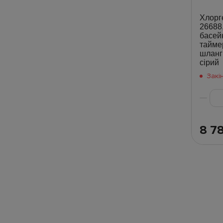
Хлорг
26688,
басей
тайме
шланг
сірий
Закі
8 7