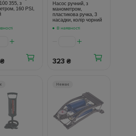
00 355, з
Насос ручний, з
тром, 160 PSI,
манометром,
й
пластикова ручка, 3
насадки, колір чорний
вності
В наявності
323
₴
₴
є
Немає