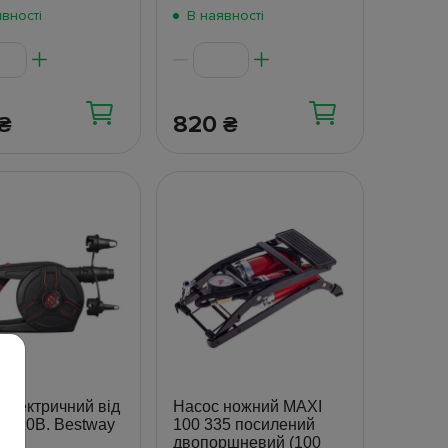
вності
В наявності
820
₴
₴
електричний від
Насос ножний MAXI
 220В. Bestway
100 335 посилений
двопоршневий (100