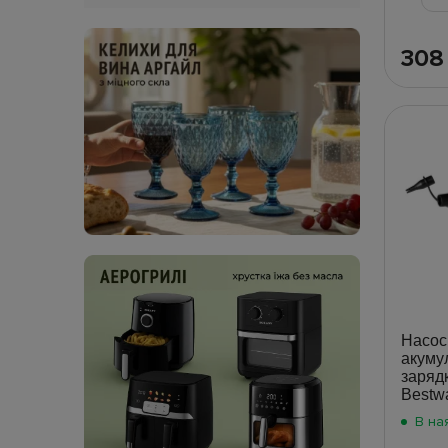
30
Насос
акуму
зарядк
Bestw
В на