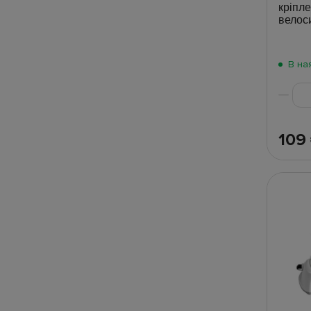
кріпл
велос
В на
109