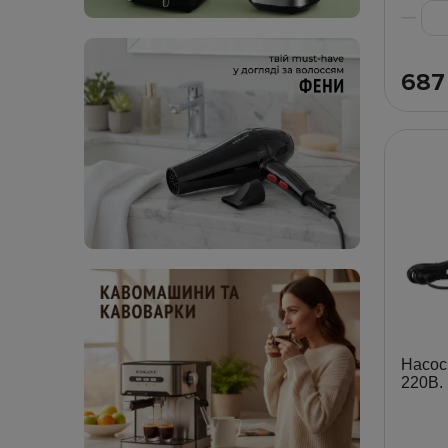
68
Насос
220В.