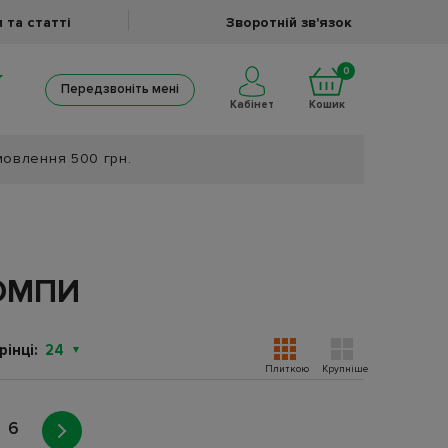
 та статті
Зворотній зв'язок
0
Передзвоніть мені
Кабінет
Кошик
мовлення 500 грн.
ОМПИ
інці:
24
Плиткою
Крупніше
6