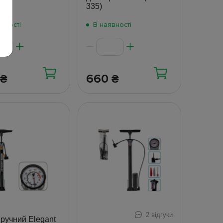
335)
вності
В наявності
660
₴
₴
2 відгуки
ручний Elegant