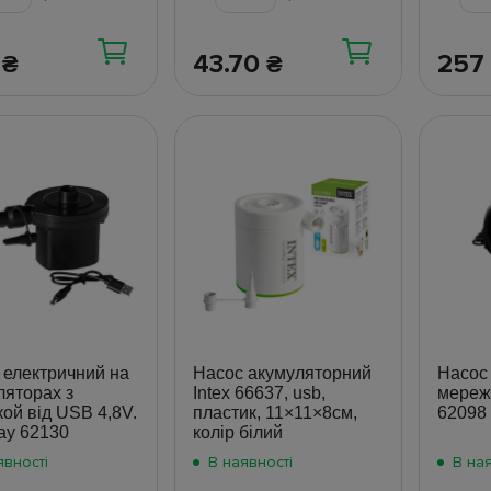
8
43.70
257
₴
₴
 електричний на
Насос акумуляторний
Насос 
ляторах з
Intex 66637, usb,
мережі
ой від USB 4,8V.
пластик, 11×11×8см,
62098
ay 62130
колір білий
явності
В наявності
В ная