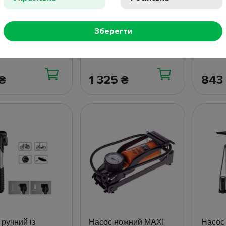
75, металевий
явності
В наявності
В ная
Зберегти
1 325
843
₴
₴
ручний із
Насос ножний MAXI
Насос 