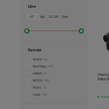
Ціна
до
грн.
Бренди
Avenli
(5)
BestWay
(47)
HANS
(1)
Насос
Intex 
INTEX
(48)
Pulso
(1)
Інше
(19)
В на