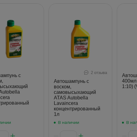
2 отзыва
ампунь с
Автош
м,
400мл
Автошампунь с
высыхающий
1:10) 
воском,
Autobella
самовысыхающий
ncera
ATAS Autobella
трированный
Lavaincera
концентрированный
1л
личии
В наличии
В на