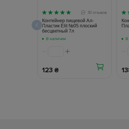
30 отзывов
Контейнер пищевой Ал-
Кон
Пластик Elit №05 плоский
Пла
бесцветный 7л
В наличии
В
123
1
₴