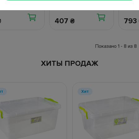
407
793
₴
₴
Показано 1 - 8 из 8
ХИТЫ ПРОДАЖ
ит
Хит