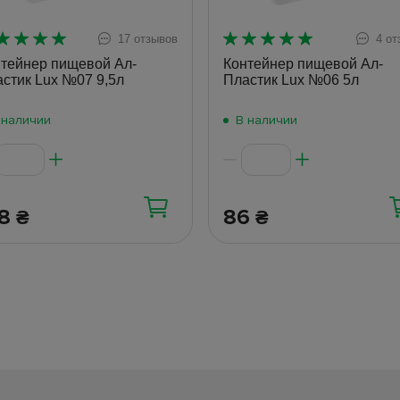
17 отзывов
4 от
тейнер пищевой Ал-
Контейнер пищевой Ал-
стик Lux №07 9,5л
Пластик Lux №06 5л
 наличии
В наличии
38
86
₴
₴