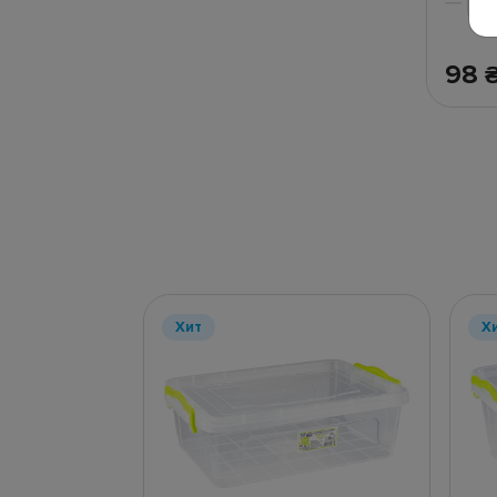
98
Хит
Х