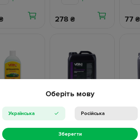
278
77
₴
₴
₴
Оберіть мову
ампунь VOIN,
Шампунь для ручной
Шампу
Українська
Російська
(1:10) (VAS-
мойки (2а фаза) Voin
мойки 
SnowFoam, 1:10, 5л
SnowFo
личии
В наличии
В на
Зберегти