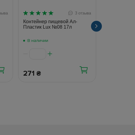
зыва
3 отзыва
Контейнер пищевой Ал-
Контейнер п
Пластик Lux №08 17л
Пластик Lux
В наличии
В наличии
271
306
₴
₴