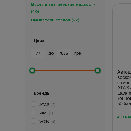
Масла и технические жидкости
(40)
Омыватели стекол
(22)
Освежители и ароматизаторы
(398)
Цена
Полироли
(149)
Присадки
(3)
до
грн.
Смазочные материалы
(10)
Очистители и кондиционеры
Автош
(92)
воско
само
ATAS 
Бренды
Lavai
конце
500мл
ATAS
(2)
Vitol
(1)
В на
VOIN
(5)