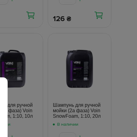
126
₴
нь для ручной
Шампунь для ручной
(2а фаза) Voin
мойки (2а фаза) Voin
am, 1:10, 10л
SnowFoam, 1:10, 20л
личии
В наличии