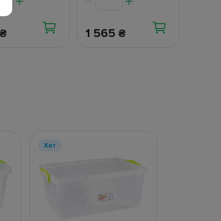
1 565
₴
₴
Хит
Хит