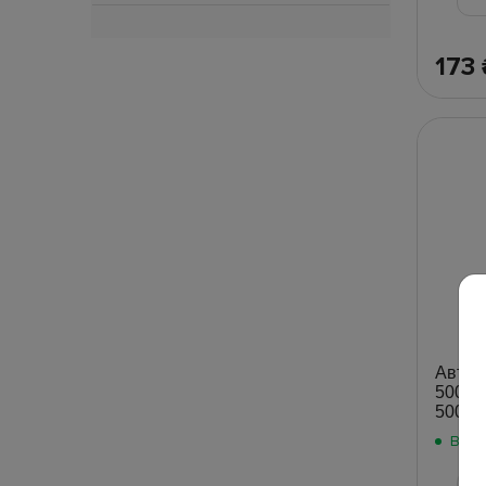
173
Автош
500мл 
5005)
В на