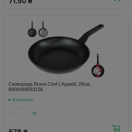
71.50
₴
Сковорода Bravo Chef LAppetit, 26см,
6900069093156
В наличии
578