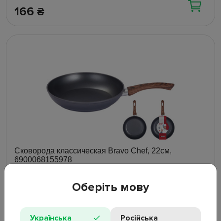
166
₴
Сковорода классическая Bravo Chef, 22см,
6900068155978
В наличии
Оберіть мову
Українська
Російська