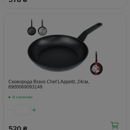
₴
Сковорода Bravo Chef LAppetit, 24см,
6900069093149
В наличии
520
₴