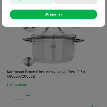
496
₴
Зберегти
Кастрюля Bravo Chef, с крышкой, 18см, 2,6л,
6900067208682
В наличии