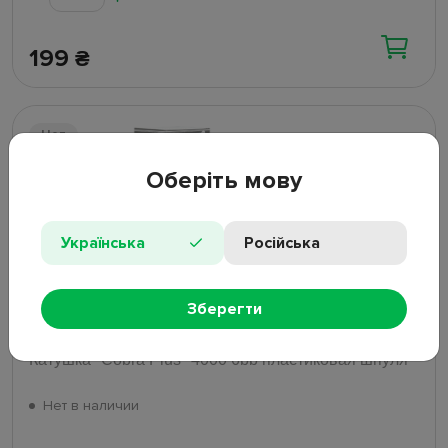
199
₴
Нет
Оберіть мову
Українська
Російська
Зберегти
4 отзыва
Катушка "Cobra Plus" 4000 6bb пластиковая шпуля
Нет в наличии