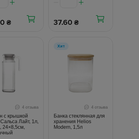
60
37.60
₴
₴
Хит
4 отзыва
4 отзыва
н с крышкой
Банка стеклянная для
 Сальса Лайт, 1л,
хранения Helios
, 24×8,5см,
Modern, 1,5л
ачный