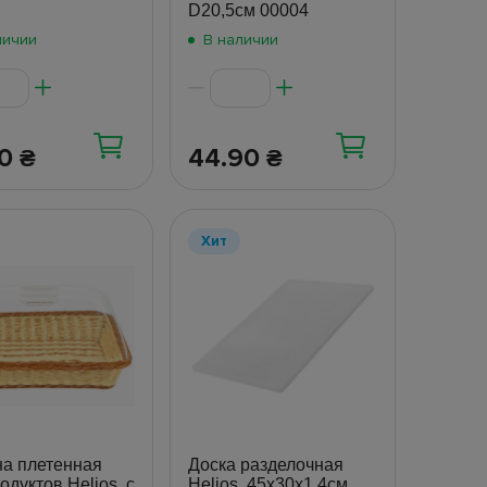
D20,5см 00004
личии
В наличии
50
44.90
₴
₴
Хит
на плетенная
Доска разделочная
одуктов Helios, с
Helios, 45х30х1,4см,