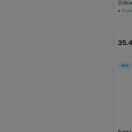
D18см
В на
35.
Хит
Банка