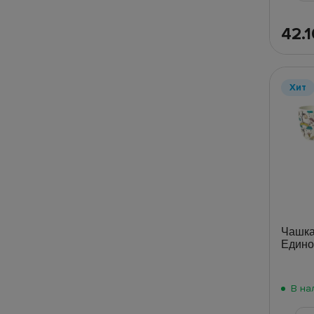
42.
Хит
Чашка
Едино
В на