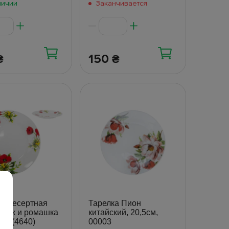
личии
Заканчивается
150
₴
₴
ка десертная
Тарелка Пион
 Мак и ромашка
китайский, 20,5см,
см (4640)
00003