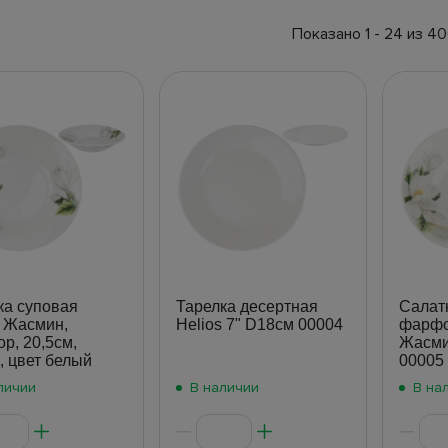
Показано 1 - 24 из 4
ка суповая
Тарелка десертная
Салат
s Жасмин,
Helios 7" D18см 00004
фарфо
р, 20,5см,
Жасми
, цвет белый
00005
личии
В наличии
В на