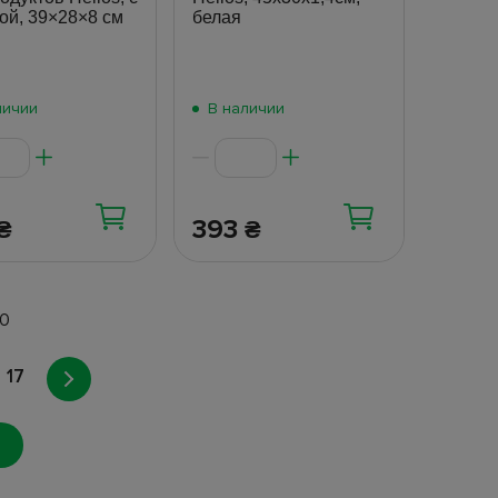
ой, 39×28×8 см
белая
личии
В наличии
393
₴
₴
00
17