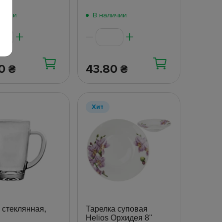
личии
В наличии
60
43.80
₴
₴
Хит
 стеклянная,
Тарелка суповая
Helios Орхидея 8"