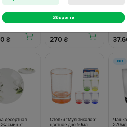
за набор 3шт)
6шт)
личии
В наличии
В на
Зберегти
20
270
37.
₴
₴
Хит
ка десертная
Стопки "Мультиколор"
Чашка
s Жасмин 7"
цветное дно 50мл
370мл