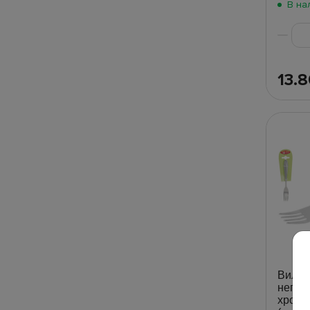
В на
13.
Вилка
непол
хроми