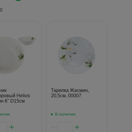
00
ник
Тарелка Жасмин,
ровый Helios
20,5см, 00007
н 6" D15см
личии
В наличии