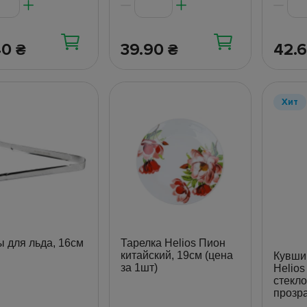
40
39.90
42.
₴
₴
Хит
 для льда, 16см
Тарелка Helios Пион
китайский, 19см (цена
Кувши
за 1шт)
Helios
стекло
прозр