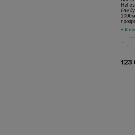
Helios
бамбу
1000м
прозр
В на
123