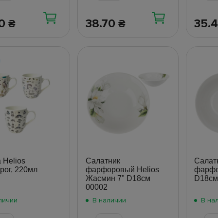
10
38.70
35.
₴
₴
 Helios
Салатник
Салат
рог, 220мл
фарфоровый Helios
фарфо
Жасмин 7" D18см
D18см
00002
личии
В наличии
В на