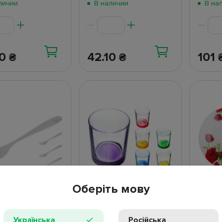
личии
В наличии
В на
80
42.10
101
₴
₴
Оберіть мову
 обеденная
Набор стаканов Helios
Тарел
ированная
Мультиколор Лак-микс
Helios
рованная Helios
250мл (цена за набор
7" D18
Українська
Російська