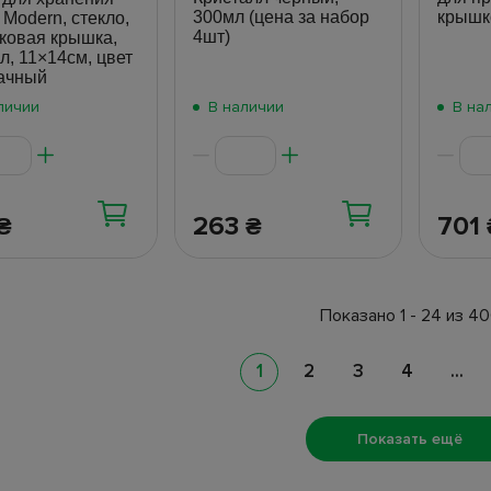
300мл (цена за набор
крышк
 Modern, стекло,
4шт)
ковая крышка,
л, 11×14см, цвет
ачный
личии
В наличии
В на
263
701
₴
₴
Показано 1 - 24 из 4
1
2
3
4
...
Показать ещё