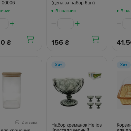
 00006
(цена за набор 6шт)
личии
В наличии
В на
40
156
41.
₴
₴
Хит
Хит
2 отзыва
Набор креманок Helios
Корзи
Кристалл черный,
для пр
 для хранения