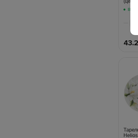
(цена 
В на
43.
Тарел
Helio