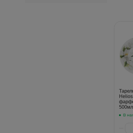
Тарел
Helio
фарфо
500мл
В на