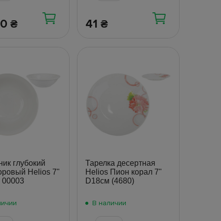
40
41
₴
₴
ник глубокий
Тарелка десертная
ровый Helios 7"
Helios Пион корал 7"
 00003
D18см (4680)
личии
В наличии