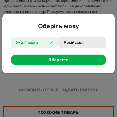
представлены в двух вариантах оформления – фламинго или
единорог. Поверхность имеет большие декоративные
элементы в виде фигур. Предусмотрены клапаны для
надувания и сдувания. Используются в бассейнах и открытых
водоемах под наблюдением взрослых.
Оберіть мову
• Тип товара: надувные нарукавники;
• Материал: ПВХ;
Українська
Російська
• Размер: 23×15 см;
• Комплектация: 2 шт;
• Конструкция: 2 воздушные камеры;
Зберегти
• Рекомендуемый возраст: 3-6 лет;
• Дополнительно: 2 вида дизайна (фламинго, единорог),
объемные элементы.
ОСТАВИТЬ ОТЗЫВ
ЗАДАТЬ ВОПРОС
ПОХОЖИЕ ТОВАРЫ