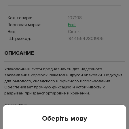
Код товара:
107198
Торговая марка:
Fixit
Вид:
Скотч
Штрихкод:
8445542801906
ОПИСАНИЕ
Упаковочный скотч предназначен для надежного
заклеивания коробок, пакетов и другой упаковки. Подходит
для бытового, складского и офисного использования.
Обеспечивает прочную фиксацию и устойчивость к
разрывам при транспортировке и хранении.
Длина: 120м;
Ширина: 4,8см;
Оберіть мову
Тип: упаковочный скотч;
Цвет: прозрачный желтый;