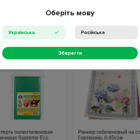
Оберіть мову
ПРОС
Українська
Російська
НЫЕ ТОВАРЫ
НОВИНКИ
ПОПУЛЯР
Зберегти
овое поступление
терть полиэтиленовая
Раннер гобеленовый на с
ічниця Supreme Eco
Гортензии, 0,45х1м