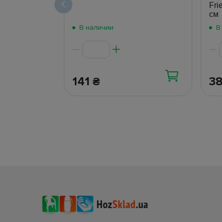
Fri
см
В наличии
В
141
3
₴