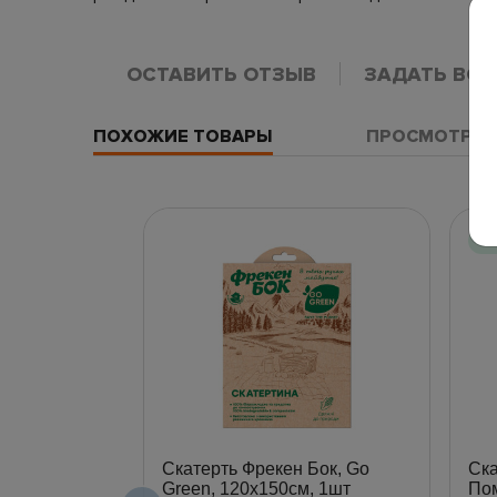
ОСТАВИТЬ ОТЗЫВ
ЗАДАТЬ ВО
ПОХОЖИЕ ТОВАРЫ
ПРОСМОТРЕН
Н
Скатерть Фрекен Бок, Go
Ска
Green, 120x150см, 1шт
Пом