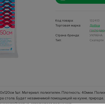
Код товара:
132413
Торговая марка:
Добра
господар
Страна бренда:
УКРАЇНА
Тип:
Скатерти
х120см 1шт. Материал: полиэтилен. Плотность: 40мкм. Поли
ра стола. Будет незаменимой помощницей на кухне, природе, 
зносостойкостью, отталкивает воду и жир.