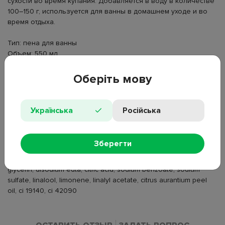
сухости во время купания. Добавляется в воду в количестве
100–150 г, используется для ванны в домашнем уходе и во
время отдыха.
Тип: пена для ванны
Объем: 550 мл
Серия: Yuzu & Mandarin
Эффект: увлажнение, ароматизация, расслабление
Оберіть мову
Тип кожи: нормальная, сухая, комбинированная, жирная,
обезвоженная
Особенности: vegan friendly, не тестируется на животных
Українська
Російська
Состав: aqua, sodium laureth sulfate, sodium chloride, peg-4
rapeseedamide, cocamidopropyl betaine, simmondsia chinensis
Зберегти
seed oil, citrus nobilis fruit extract, citrus junos fruit extract, parfum,
octadecyl di-t-butyl-4-hydroxyhydrocinnamate, propylene glycol,
glycerin, disodium edta, citric acid, sodium benzoate, sodium
sulfate, linalool, limonene, linalyl acetate, citrus aurantium peel
oil, ci 19140, ci 42090