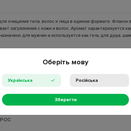
о для очищения тела, волос и лица в едином формате. Флакон 
ает загрязнения с кожи и волос. Аромат характеризуется как
азначено для мужчин и используется как гель для душа, шам
Оберіть мову
Українська
Російська
 Betaine, Sodium Chloride, Benzyl Alcohol, Parfum, Sodium Benzo
cylate, Citric Acid, Linalool, Disodium EDTA, Sodium Hydroxide, He
Зберегти
ПРОС