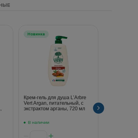
НЫЕ
Новинка
Крем-гель для душа L’Arbre
Гель для ду
Vert Argan, питательный, с
Arko Men 2в
,
экстрактом арганы, 720 мл
В наличии
В наличии