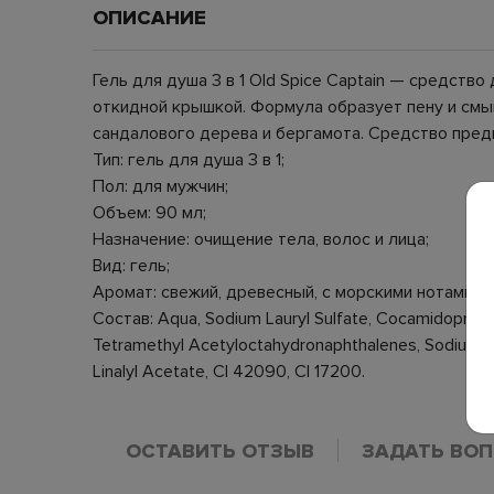
ОПИСАНИЕ
Гель для душа 3 в 1 Old Spice Captain — средств
откидной крышкой. Формула образует пену и смыв
сандалового дерева и бергамота. Средство предн
Тип: гель для душа 3 в 1;
Пол: для мужчин;
Объем: 90 мл;
Назначение: очищение тела, волос и лица;
Вид: гель;
Аромат: свежий, древесный, с морскими нотами;
Состав: Aqua, Sodium Lauryl Sulfate, Cocamidopropyl
Tetramethyl Acetyloctahydronaphthalenes, Sodium Sali
Linalyl Acetate, CI 42090, CI 17200.
ОСТАВИТЬ ОТЗЫВ
ЗАДАТЬ ВО