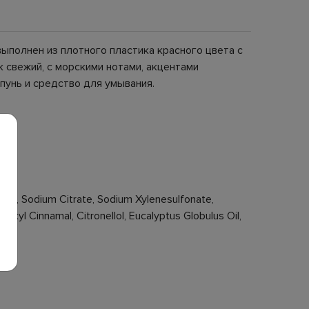
выполнен из плотного пластика красного цвета с
 свежий, с морскими нотами, акцентами
пунь и средство для умывания.
ate, Sodium Citrate, Sodium Xylenesulfonate,
xyl Cinnamal, Citronellol, Eucalyptus Globulus Oil,