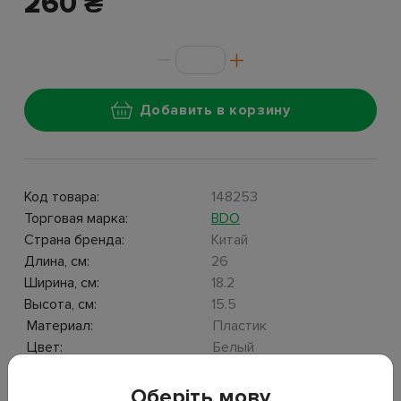
260 ₴
Добавить в корзину
Код товара:
148253
Торговая марка:
BDO
Страна бренда:
Китай
Длина, см:
26
Ширина, см:
18.2
Высота, см:
15.5
Материал:
Пластик
Цвет:
Белый
Страна производства:
Китай
Штрихкод:
6921091662226
Оберіть мову