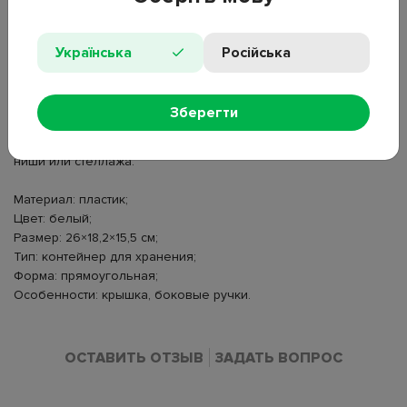
ОПИСАНИЕ
Українська
Російська
Емкость используется для размещения одежды, игрушек,
бытовых вещей или упаковок на полках и шкафах. Крышка
Зберегти
закрывает содержимое пыли. Боковые вырезы
используются для переноски и выдвижения контейнера из
ниши или стеллажа.
Материал: пластик;
Цвет: белый;
Размер: 26×18,2×15,5 см;
Тип: контейнер для хранения;
Форма: прямоугольная;
Особенности: крышка, боковые ручки.
ОСТАВИТЬ ОТЗЫВ
ЗАДАТЬ ВОПРОС