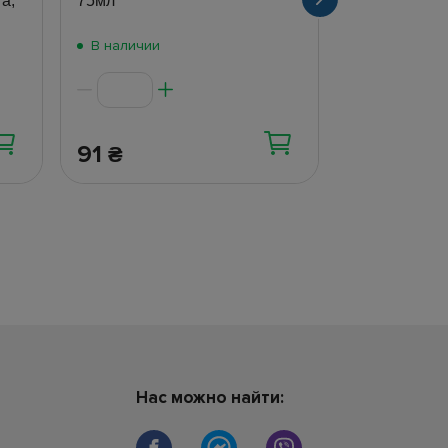
а,
75мл
вкус мята, 7
В наличии
В наличии
91
101
₴
₴
Нас можно найти: