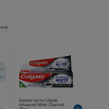
НЫЕ
Зубная паста Colgate
Зубная паста
Advanced White Charcoal,
Capitano Anti