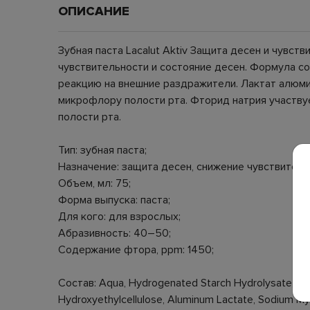
ОПИСАНИЕ
Зубная паста Lacalut Aktiv Защита десен и чувс
чувствительности и состояние десен. Формула с
реакцию на внешние раздражители. Лактат алюми
микрофлору полости рта. Фторид натрия участвуе
полости рта.
Тип: зубная паста;
Назначение: защита десен, снижение чувствитель
Объем, мл: 75;
Форма выпуска: паста;
Для кого: для взрослых;
Абразивность: 40–50;
Содержание фтора, ppm: 1450;
Состав: Aqua, Hydrogenated Starch Hydrolysate, Hydr
Hydroxyethylcellulose, Aluminum Lactate, Sodium Myri