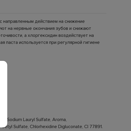
а с направленным действием на снижение
уют на нервные окончания зубов и снижают
точивости, а хлоргексидин воздействует на
ая паста используется при регулярной гигиене
88, Sodium Lauryl Sulfate, Aroma,
Cetyl Sulfate, Chlorhexidine Digluconate, CI 77891.