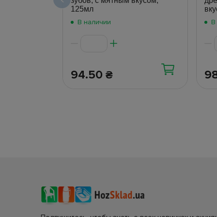
зубов, с мятным вкусом,
дре
125мл
вку
В наличии
В
94.50
9
₴