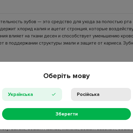
твительность зубов — это средство для ухода за полостью рт
одержит хлорид калия и ацетат стронция, которые воздейств
ния влияет на ткани десен и способствует уменьшению крово
т в поддержании структуры эмали и защите от кариеса. Зубн
ности, очищение, защита от кариеса;
Оберіть мову
Українська
Російська
Зберегти
ated Silica, Potassium Chloride, Strontium Acetate, Poloxamer 1
styl Sulfate, Sodium Fluoride, Menthol, Sodium Saccharin, Sodium 