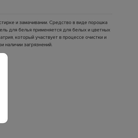
стирке и замачивании. Средство в виде порошка
ель для белья применяется для белых и цветных
атрия, который участвует в процессе очистки и
и наличии загрязнений.