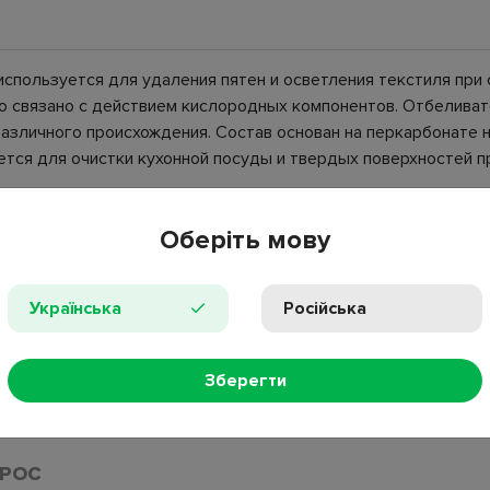
спользуется для удаления пятен и осветления текстиля при 
то связано с действием кислородных компонентов. Отбеливат
различного происхождения. Состав основан на перкарбонате н
тся для очистки кухонной посуды и твердых поверхностей пр
Оберіть мову
, очистка поверхностей и посуды;
Українська
Російська
Зберегти
ПРОС