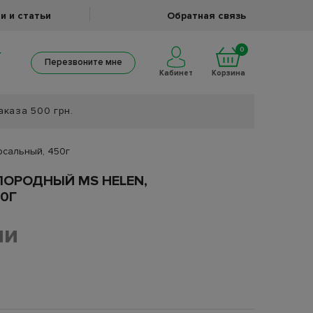
и и статьи
Обратная связь
0
Перезвоните мне
Кабинет
Корзина
аказа 500 грн.
рсальный, 450г
ОРОДНЫЙ MS HELEN,
0Г
ии