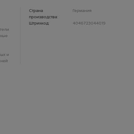
Страна
Германия
производства:
Штрихкод:
4046723044019
тели
дные
ых и
аней