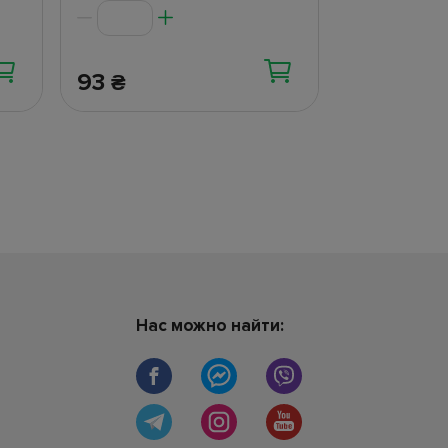
93
73.50
₴
₴
Нас можно найти: