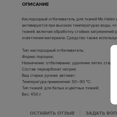
ОПИСАНИЕ
Кислородный отбеливатель для тканей Ms Helen и
активируется при высоких температурах воды, ч
тканей, включая обработку стойких загрязнений 
осветления материала. Средство также используе
Тип: кислородный отбеливатель;
Форма: порошок;
Назначение: отбеливание, удаление пятен, стирка
Состав: перкарбонат натрия;
Вид стирки: ручная, автомат;
Температура применения: 50–90 °C;
Тип тканей: для белых и цветных тканей;
Вес: 450 г.
ОСТАВИТЬ ОТЗЫВ
ЗАДАТЬ ВО