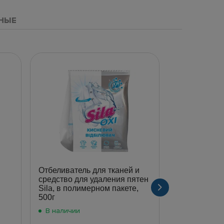
НЫЕ
Отбеливатель для тканей и
Отбеливател
средство для удаления пятен
мягкий гель, 
Sila, в полимерном пакете,
500г
В наличии
В наличии