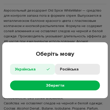
Аэрозольный дезодорант Old Spice WhiteWater — средство
для контроля запаха пота в формате спрея. Выпускается в
металлическом баллоне красного цвета с пластиковым
колпачком и кнопкой-распылителем. Формула не содержит
солей алюминия и не оставляет следов на черной и белой
одежде. Производитель указывает длительность эффекта до
48 часов при ежедневном использовании. Аромат
характеризуется как свежий, с нотами чистой воды, цитрусов,
сандалового дерева и янтаря. Средство распыляется на
Оберіть мову
сухую кожу подмышек и груди, используется в рамках
ежедневной гигиены дома, перед работой, тренировками и
другими мероприятиями.
Українська
Російська
Тип: аэрозольный дезодорант;
Пол: для мужчин;
Объем: 250 мл;
Зберегти
Формат: спрей;
Длительность эффекта: до 48 часов;
Особенности: без солей алюминия;
Свойства: не оставляет следов на черной и белой одежде;
Состав: Alcohol Denat., Butane, Isobutane, Propane, Parfum,