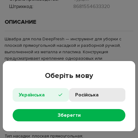
Штрихкод:
8681554633320
ОПИСАНИЕ
Швабра для пола DeepFresh — инструмент для уборки с
плоской прямоугольной насадкой и разборной ручкой,
выполненной из металла и пластика. Конструкция
предусматривает крепление одноразовых или
многоразовых салфеток, которые фиксируются на
основании насадки. Плоская швабра используется для
Оберіть мову
удаления пыли, загрязнений и следов влаги с различных
типов напольных покрытий, включая плитку, ламинат и паркет.
Ручка состоит из нескольких секций и регулируется по
Українська
Російська
длине. Швабра с креплением для салфеток применяется при
влажной уборке в жилых и рабочих помещениях.
Зберегти
Тип: швабра;
Назначение: для мытья пола;
Материал: металл, пластик;
Тип насадки: плоская прямоугольная;