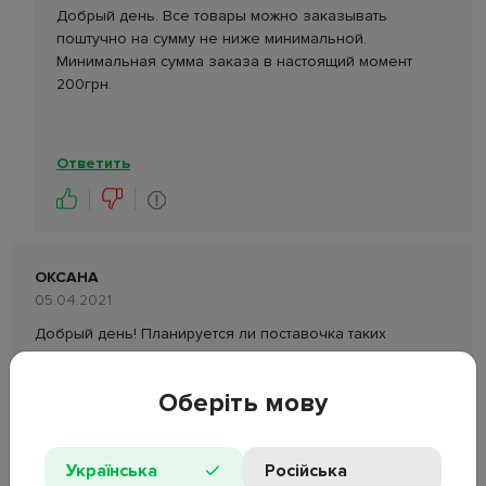
Добрый день. Все товары можно заказывать
поштучно на сумму не ниже минимальной.
Минимальная сумма заказа в настоящий момент
200грн.
Ответить
ОКСАНА
05.04.2021
Добрый день! Планируется ли поставочка таких
маленьких формочек?
Ответить
Оберіть мову
Українська
Російська