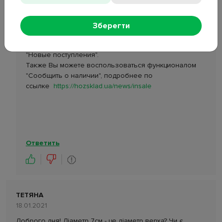
АДМИНИСТРАТОР
05.04.2021
Зберегти
Добрый день. Точная дата поставки данного товара
неизвестна. Рекомендуем просматривать раздел
"Новые поступления".
Также Вы можете воспользоваться функционалом
"Сообщить о наличии", подробнее по
ссылке
https://hozsklad.ua/news/insale
Ответить
ТЕТЯНА
18.01.2021
Доброго дня! Діаметр 7см - це діаметр верха? Чи є