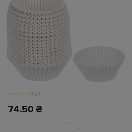
14
74.50 ₴