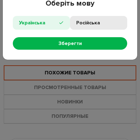
Оберіть мову
термоизоляции. Имеет простой механизм открывания и
закрывания. Легко помещается в автомобильный
подстаканник или сумку. Материал: нержавеющая сталь,
Українська
Російська
пластик.
Зберегти
ОСТАВИТЬ ОТЗЫВ
ЗАДАТЬ ВОПРОС
ПОХОЖИЕ ТОВАРЫ
ПРОСМОТРЕННЫЕ ТОВАРЫ
НОВИНКИ
ПОПУЛЯРНЫЕ