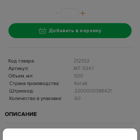
Добавить в корзину
Код товара:
212332
Артикул:
MT-5347
Объем, мл:
500
Страна производства:
Китай
Штрихкод:
2200000388421
Количество в упаковке:
60
ОПИСАНИЕ
Держит напиток горячим в течение нескольких часов или
охлажденным в течение дня благодаря высококачественной