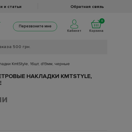
и и статьи
Обратная связь
0
Перезвоните мне
Кабинет
Корзина
аказа 500 грн.
дки KmtStyle, 16шт, d19мм, черные
ТРОВЫЕ НАКЛАДКИ KMTSTYLE,
Е
ии