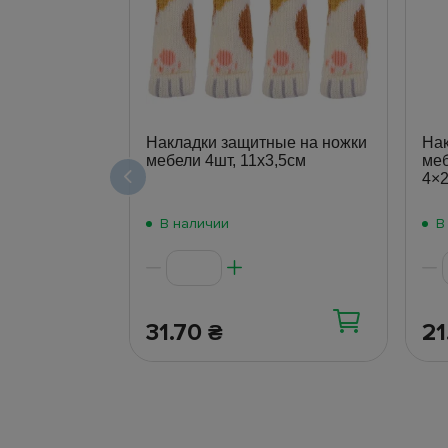
Накладки защитные на ножки
Нак
мебели 4шт, 11х3,5см
меб
4×2
В наличии
В
31.70
21
₴