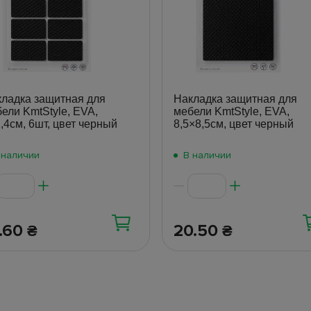
ладка защитная для
Накладка защитная для
ели KmtStyle, EVA,
мебели KmtStyle, EVA,
,4см, 6шт, цвет черный
8,5×8,5см, цвет черный
 наличии
В наличии
.60
20.50
₴
₴