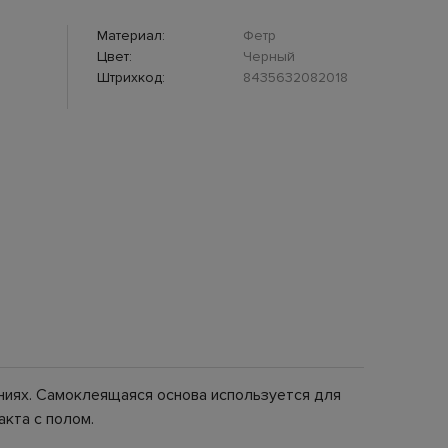
Материал:
Фетр
Цвет:
Черный
Штрихкод:
8435632082018
ниях. Самоклеящаяся основа используется для
кта с полом.