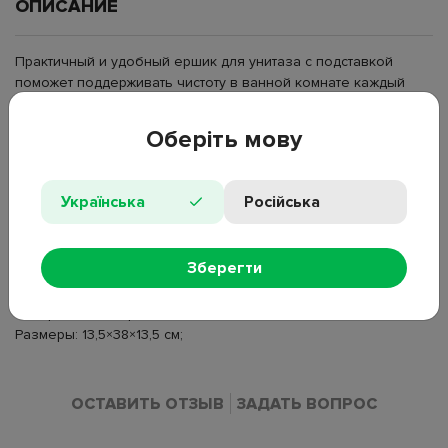
ОПИСАНИЕ
Практичный и удобный ершик для унитаза с подставкой
поможет поддерживать чистоту в ванной комнате каждый
день, выполнен из прочного полипропилена, устойчивого к
влаге и загрязнениям, не впитывает запахи и легко
Оберіть мову
очищается, оптимальная длина ручки обеспечивает
комфортную уборку даже в труднодоступных местах,
компактная подставка позволяет аккуратно хранить
Українська
Російська
аксессуар, лаконичный дизайн и универсальный серый цвет
гармонично вписываются в любой интерьер.
Зберегти
Тип: ершик для унитаза;
Комплектация: ершик, подставка;
Материал: полипропилен;
Размеры: 13,5×38×13,5 см;
ОСТАВИТЬ ОТЗЫВ
ЗАДАТЬ ВОПРОС