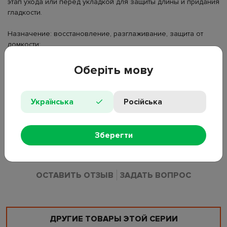
этап ухода или перед укладкой для защиты длины и придания
гладкости.
Назначение: восстановление, разглаживание, защита от
ломкости;
Тип волос: все типы;
Объем: 50 мл;
Оберіть мову
Состав: Dimethiconol, Cyclopentasiloxane, Phenyl Trimethicone,
Caprylyl Methicone, Hydrolyzed Keratin, Prunus Amygdalus Dulcis
Українська
Російська
Oil, Parfum, Benzyl Alcohol, Hexyl Cinnamal, Benzyl Salicylate,
Butylphenyl Methylpropional, Linalool, Limonene, Alpha-Isomethyl
Ionone, Citronellol, Hydroxyisohexyl 3-Cyclohexene
Зберегти
Carboxaldehyde, Geraniol, Benzyl Benzoate.
ОСТАВИТЬ ОТЗЫВ
ЗАДАТЬ ВОПРОС
ДРУГИЕ ТОВАРЫ ЭТОЙ СЕРИИ