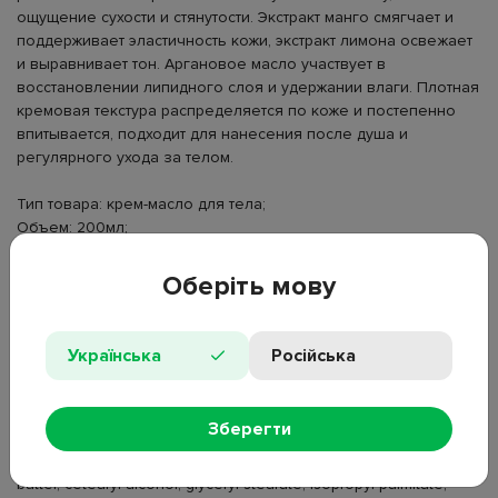
ощущение сухости и стянутости. Экстракт манго смягчает и
поддерживает эластичность кожи, экстракт лимона освежает
и выравнивает тон. Аргановое масло участвует в
восстановлении липидного слоя и удержании влаги. Плотная
кремовая текстура распределяется по коже и постепенно
впитывается, подходит для нанесения после душа и
регулярного ухода за телом.
Тип товара: крем-масло для тела;
Объем: 200мл;
Назначение: питание, увлажнение;
Тип кожи: для всех типов;
Оберіть мову
Активные компоненты: экстракт манго, экстракт лимона,
аргановое масло;
Особенности: vegan friendly;
Українська
Російська
Время применения: универсальное;
Упаковка: банка;
Страна производства: Украина;
Зберегти
Состав: aqua, ethylhexyl stearate, glycerin, butyrospermum parkii
butter, cetearyl alcohol, glyceryl stearate, isopropyl palmitate,