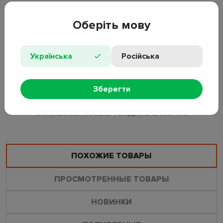
Форма: круглая
Диаметр: 70 см
Оберіть мову
Материал: ПВХ
Цвет: красный, жёлтый, зелёный, голубой (с рисунками
рыбок)
Українська
Російська
Возраст: от 5 лет
Упаковка: полиэтиленовый пакет
Страна-производитель: Китай
Зберегти
ОСТАВИТЬ ОТЗЫВ
ЗАДАТЬ ВОПРОС
ПОХОЖИЕ ТОВАРЫ
ПРОСМОТРЕННЫЕ ТОВАРЫ
НОВИНКИ