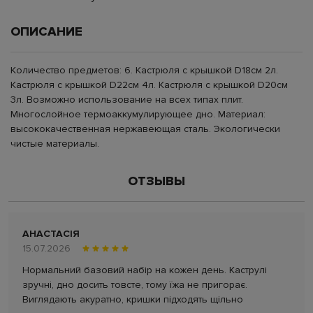
ОПИСАНИЕ
Количество предметов: 6. Кастрюля с крышкой D18см 2л.
Кастрюля с крышкой D22см 4л. Кастрюля с крышкой D20см
3л. Возможно использование на всех типах плит.
Многослойное термоаккумулирующее дно. Материал:
высококачественная нержавеющая сталь. Экологически
чистые материалы.
ОТЗЫВЫ
АНАСТАСІЯ
15.07.2026
Нормальний базовий набір на кожен день. Каструлі
зручні, дно досить товсте, тому їжа не пригорає.
Виглядають акуратно, кришки підходять щільно