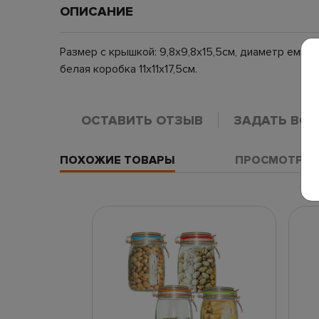
ОПИСАНИЕ
Размер с крышкой: 9,8х9,8х15,5см, диаметр емкост
белая коробка 11х11х17,5см.
ОСТАВИТЬ ОТЗЫВ
ЗАДАТЬ ВО
ПОХОЖИЕ ТОВАРЫ
ПРОСМОТРЕН