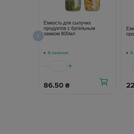
Емкость для сыпучих
продуктов с бугельным
Емк
замком 800мл
про
В наличии
В
86.50
2
₴