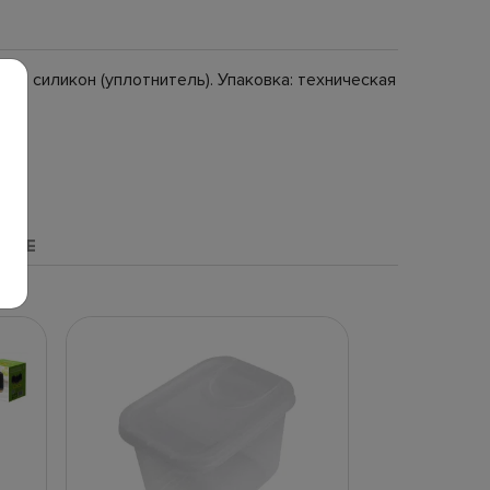
ка), силикон (уплотнитель). Упаковка: техническая
НЫЕ