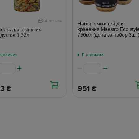
4 отзыва
Набор емкостей для
хранения Maestro Eco style
ость для сыпучих
750мл (цена за набор 3шт
дуктов 1,32л
 наличии
В наличии
23
951
₴
₴