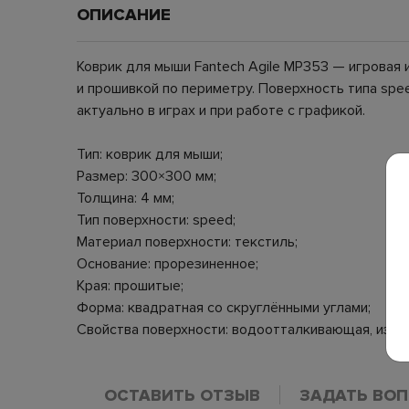
ОПИСАНИЕ
Коврик для мыши Fantech Agile MP353 — игровая
и прошивкой по периметру. Поверхность типа sp
актуально в играх и при работе с графикой.
Тип: коврик для мыши;
Размер: 300×300 мм;
Толщина: 4 мм;
Тип поверхности: speed;
Материал поверхности: текстиль;
Основание: прорезиненное;
Края: прошитые;
Форма: квадратная со скруглёнными углами;
Свойства поверхности: водоотталкивающая, изно
ОСТАВИТЬ ОТЗЫВ
ЗАДАТЬ ВО