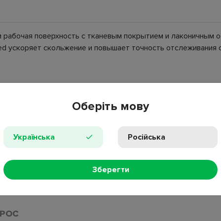
 и рабочая поверхность с тканевым покрытием и лаконичным
eed ускоряет скольжение и повышает точность отслеживания 
Оберіть мову
Українська
Російська
Зберегти
состойкая.
ПРОС