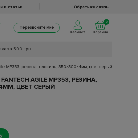
и и статьи
Обратная связь
0
Перезвоните мне
Кабинет
Корзина
аказа 500 грн.
le MP353, резина, текстиль, 350×300×4мм, цвет серый
ANTECH AGILE MP353, РЕЗИНА,
×4ММ, ЦВЕТ СЕРЫЙ
у