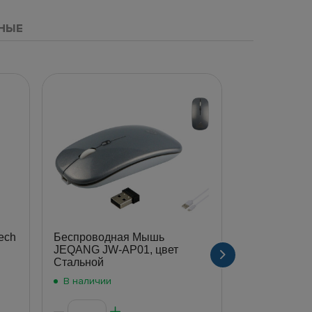
НЫЕ
ech
Беспроводная Мышь
USB Мышь T
JEQANG JW-AP01, цвет
Черный
Стальной
В наличии
В наличии