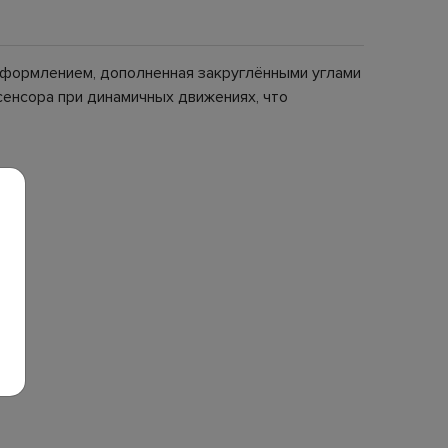
 оформлением, дополненная закруглёнными углами
сенсора при динамичных движениях, что