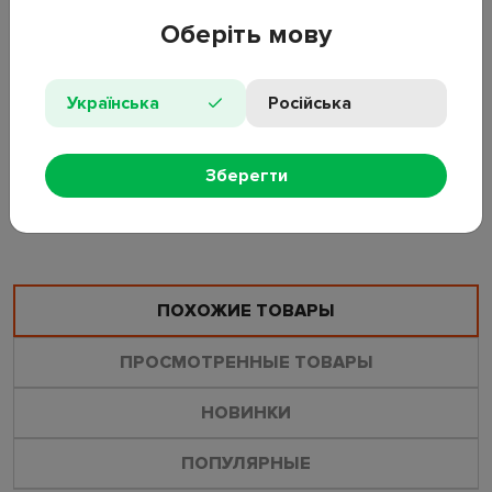
открытом воздухе.
Оберіть мову
Назначение: для защиты поверхностей при ремонте и
хранении
Материал: полиэтилен
Українська
Російська
Размеры: 400×600 см
Цвет: прозрачный
Зберегти
ОСТАВИТЬ ОТЗЫВ
ЗАДАТЬ ВОПРОС
ПОХОЖИЕ ТОВАРЫ
ПРОСМОТРЕННЫЕ ТОВАРЫ
НОВИНКИ
ПОПУЛЯРНЫЕ