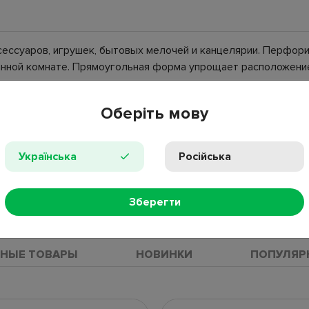
ксессуаров, игрушек, бытовых мелочей и канцелярии. Перфо
ванной комнате. Прямоугольная форма упрощает расположение
Оберіть мову
Українська
Російська
Зберегти
ПРОС
НЫЕ ТОВАРЫ
НОВИНКИ
ПОПУЛЯР