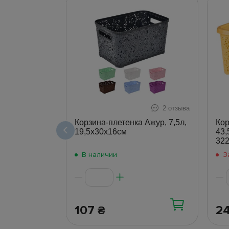
2 отзыва
Корзина-плетенка Ажур, 7,5л,
Кор
19,5х30х16см
43,
32
В наличии
З
107
2
₴