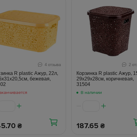
4 отзыва
2 от
зинка R plastic Ажур, 22л,
Корзинка R plastic Ажур, 1
5x31x20,5см, бежевая,
29x29x28см, коричневая,
202
31504
аканчивается
В наличии
45.70
187.65
₴
₴