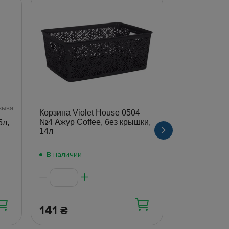
зыва
Корзина Violet House 0504
Корзина под
№4 Ажур Coffee, без крышки,
25x18x19см,
5л,
14л
В наличии
В наличии
141
999
₴
₴