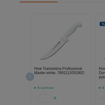
Нож Tramontina Profissional
Нож
Master white, 7891112052802
Dyn
рук
В наличии
В