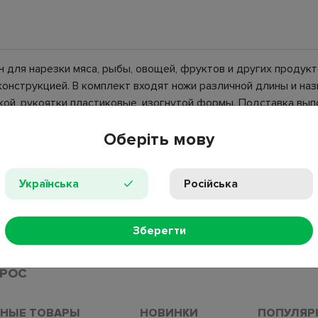
н для нарезки мяса, рыбы, овощей, фруктов и других продук
онструкцией. В комплект входят ножи различной длины и наз
кой, рукоятки пластиковые, изогнутой формы. Подставка вып
дого ножа. Набор ножей на подставке используется на домаш
Оберіть мову
Українська
Російська
Зберегти
ПРОС
НЫЕ ТОВАРЫ
НОВИНКИ
ПОПУЛЯР