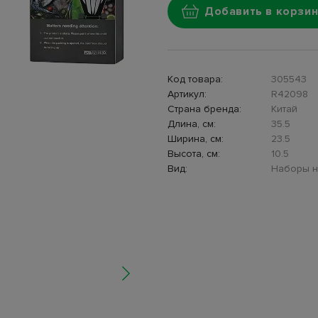
Добавить в корзин
Код товара:
305543
Артикул:
R42098
Страна бренда:
Китай
Длина, см:
35.5
Ширина, см:
23.5
Высота, см:
10.5
Вид:
Наборы 