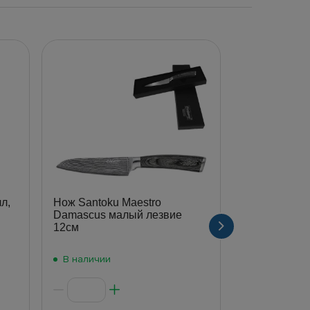
л,
Нож Santoku Maestro
Нож-слайсер
Damascus малый лезвие
Tramontina 
12см
деревянная 
1шт) 15778
В наличии
В наличии