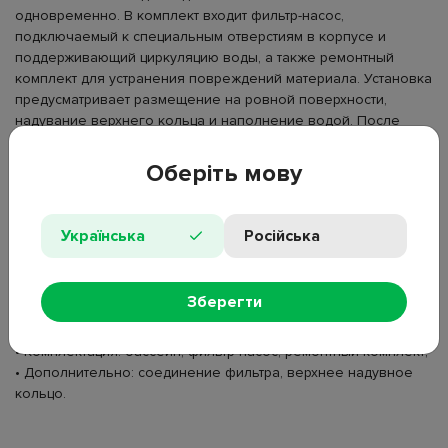
одновременно. В комплект входит фильтр-насос,
подключаемый к специальным отверстиям в корпусе и
поддерживающий циркуляцию воды, а также ремонтный
комплект для устранения повреждений материала. Установка
предусматривает размещение на ровной поверхности,
надувание верхнего кольца и наполнение водой. После
использования вода сливается, конструкция высушивается и
складывается для последующего хранения. Модель бренда
Оберіть мову
Avenli используется для водных игр и сезонного отдыха во
дворе или на дачном участке.
Українська
Російська
• Тип товара: надувной бассейн;
• Форма: круглая;
• Материал: ПВХ;
Зберегти
• Размер: 305 см;
• Высота: 76 см;
• Комплектация: бассейн, фильтр-насос, ремонтный комплект;
• Дополнительно: соединение фильтра, верхнее надувное
кольцо.