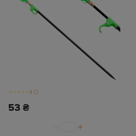
2
53 ₴