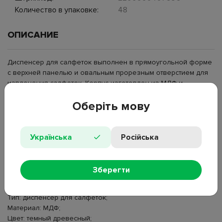
Количество в упаковке:
48
ОПИСАНИЕ
Диспенсер для салфеток выполнен в прямоугольной форме
с верхней панелью и овальным прорезным отверстием для
извлечения салфеток. Корпус изготовлен из МДФ и
оформлен в темном древесном тоне с выраженной
Оберіть мову
текстурой под натуральное дерево. Верхняя часть
декорирована объемными элементами в виде светлых
веточек, размещенных по краям панели. На лицевой
стороне закреплен подвесной элемент в форме сердца,
Українська
Російська
дополненный джутовой нитью, что формирует акцент на
центральной части корпуса. Закрытая конструкция скрывает
упаковку салфеток внутри и поддерживает аккуратный
Зберегти
внешний вид на столе. Диспенсер используют на кухне, в
столовой зоне, кафе и гостевых пространствах.
Тип: диспенсер для салфеток;
Материал: МДФ;
Цвет: темный древесный;