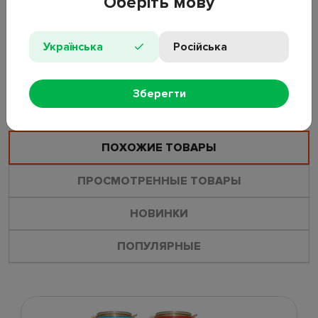
Оберіть мову
влаги. Дизайн банки гармонично сочетается с любым
интерьером. Объем: 550мл. Размер: 8,5х10см. Материал:
стекло, бамбук. Упаковка: белая коробка.
Українська
Російська
ОСТАВИТЬ ОТЗЫВ
ЗАДАТЬ ВОПРОС
Зберегти
ПОХОЖИЕ ТОВАРЫ
ПРОСМОТРЕННЫЕ ТОВАРЫ
НОВИНКИ
ПОПУЛЯРНЫЕ