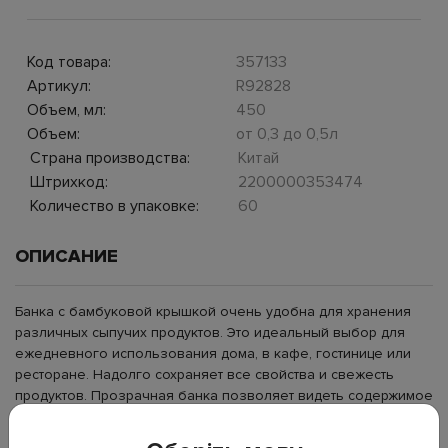
Код товара:
357133
Артикул:
R92828
Объем, мл:
450
Объем:
от 0,3 до 0,5л
Страна производства:
Китай
Штрихкод:
2200000353474
Количество в упаковке:
60
ОПИСАНИЕ
Банка с бамбуковой крышкой очень удобна для хранения
различных сыпучих продуктов. Это идеальный выбор для
ежедневного использования дома, в кафе, гостинице или
ресторане. Надолго сохраняет все свойства и свежесть
продуктов. Прозрачная банка позволяет видеть содержимое
и оставшийся объем. Крышка с силиконовым уплотнителем
защищает продукты от высыпания, посторонних запахов и