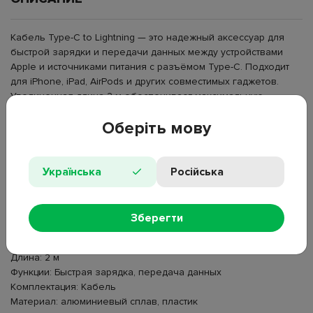
Кабель Type-C to Lightning — это надежный аксессуар для
быстрой зарядки и передачи данных между устройствами
Apple и источниками питания с разъёмом Type-C. Подходит
для iPhone, iPad, AirPods и других совместимых гаджетов.
Увеличенная длина 2 м обеспечивает максимальную
свободу использования дома, в офисе или в дороге.
Оберіть мову
Поддерживает быструю зарядку мощностью до 30W и
стабильную передачу данных со скоростью до 480 Мбит/с.
Прочные материалы и усиленная защита от перегибов
гарантируют долговечность и надежность в эксплуатации.
Українська
Російська
Тип: Кабель Type-C to Lightning
Разъёмы: Type-C — Lightning
Зберегти
Мощность: до 30W (10V/3A)
Скорость передачи данных: до 480 Мбит/с
Длина: 2 м
Функции: Быстрая зарядка, передача данных
Комплектация: Кабель
Материал: алюминиевый сплав, пластик