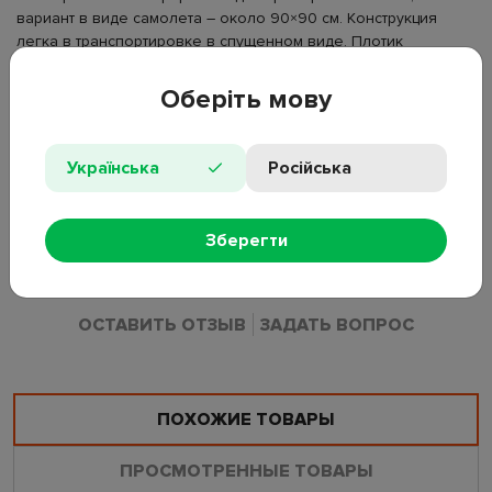
вариант в виде самолета – около 90×90 см. Конструкция
легка в транспортировке в спущенном виде. Плотик
используется для ознакомления ребенка с водой, развития
координации движений и навыков удержания равновесия.
Оберіть мову
• Материал: ПВХ;
• Размер: 86×60 см/90×90 см;
Українська
Російська
• Комплектация: надувной плот;
• Функции: надувная конструкция, удерживающие ручки;
• Рекомендуемый возраст: 3-4 года;
Зберегти
• Артикул производителя: 35281.
ОСТАВИТЬ ОТЗЫВ
ЗАДАТЬ ВОПРОС
ПОХОЖИЕ ТОВАРЫ
ПРОСМОТРЕННЫЕ ТОВАРЫ