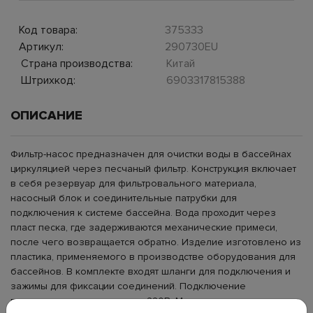
Код товара:
375333
Артикул:
290730EU
Страна производства:
Китай
Штрихкод:
6903317815388
ОПИСАНИЕ
Фильтр-насос предназначен для очистки воды в бассейнах
циркуляцией через песчаный фильтр. Конструкция включает
в себя резервуар для фильтровального материала,
насосный блок и соединительные патрубки для
подключения к системе бассейна. Вода проходит через
пласт песка, где задерживаются механические примеси,
после чего возвращается обратно. Изделие изготовлено из
пластика, применяемого в производстве оборудования для
бассейнов. В комплекте входят шланги для подключения и
зажимы для фиксации соединений. Подключение
производится к электросети 220В. Модель используется для