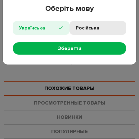
поддержания чистоты в каркасных и надувных бассейнах.
Оберіть мову
• Материал: пластик;
• Комплектация: фильтр-насос, 2 шланга, 6 зажимов;
• Питание: 220В;
Українська
Російська
• Функции: песчаная фильтрация воды;
• Артикул производителя: 290730EU.
Зберегти
ОСТАВИТЬ ОТЗЫВ
ЗАДАТЬ ВОПРОС
ПОХОЖИЕ ТОВАРЫ
ПРОСМОТРЕННЫЕ ТОВАРЫ
НОВИНКИ
ПОПУЛЯРНЫЕ