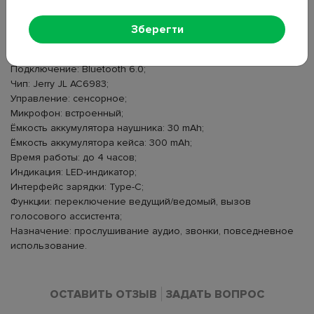
Тип: беспроводные наушники;
Зберегти
Конструкция: внутриканальные;
Материал корпуса: пластик, силикон;
Подключение: Bluetooth 6.0;
Чип: Jerry JL AC6983;
Управление: сенсорное;
Микрофон: встроенный;
Ёмкость аккумулятора наушника: 30 mAh;
Ёмкость аккумулятора кейса: 300 mAh;
Время работы: до 4 часов;
Индикация: LED-индикатор;
Интерфейс зарядки: Type-C;
Функции: переключение ведущий/ведомый, вызов
голосового ассистента;
Назначение: прослушивание аудио, звонки, повседневное
использование.
ОСТАВИТЬ ОТЗЫВ
ЗАДАТЬ ВОПРОС