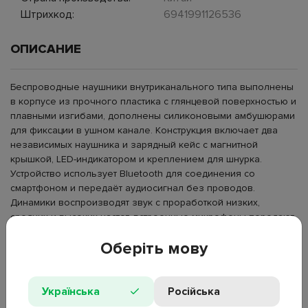
Штрихкод:
6941991126536
ОПИСАНИЕ
Беспроводные наушники внутриканального типа выполнены
в корпусе из прочного пластика с глянцевой поверхностью и
плавными изгибами, дополнены силиконовыми амбушюрами
для фиксации в ушном канале. Конструкция включает два
независимых наушника и зарядный кейс с магнитной
крышкой, LED-индикатором и креплением для шнурка.
Устройство использует Bluetooth для соединения со
смартфоном и передаёт аудиосигнал без проводов.
Динамики воспроизводят звук с проработкой низких,
средних и высоких частот, встроенные микрофоны передают
голос во время звонков. Сенсорные зоны управляют
Оберіть мову
воспроизведением и вызовами, поддерживается
переключение между наушниками и работа с голосовыми
функциями. Используются для прослушивания музыки,
разговоров и повседневного использования в дороге, дома
Українська
Російська
и на работе.