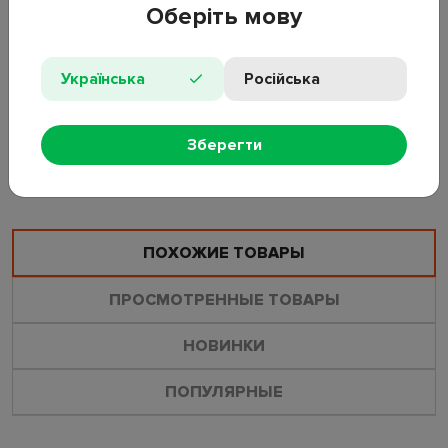
Оберіть мову
Тип: блок для унитаза
Назначение: очистка, ароматизация, предотвращение налета
Количество: 2 шт
Вес одного блока: 40 г
Українська
Російська
Особенности: бесфосфатный, до 250 смывов
Зберегти
ОСТАВИТЬ ОТЗЫВ
ЗАДАТЬ ВОПРОС
ПОХОЖИЕ ТОВАРЫ
ПРОСМОТРЕННЫЕ ТОВАРЫ
НОВИНКИ
ПОПУЛЯРНЫЕ