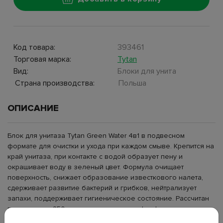
Код товара:
393461
Торговая марка:
Tytan
Вид:
Блоки для унита
Страна производства:
Польша
ОПИСАНИЕ
Блок для унитаза Tytan Green Water 4в1 в подвесном
формате для очистки и ухода при каждом смыве. Крепится на
край унитаза, при контакте с водой образует пену и
окрашивает воду в зеленый цвет. Формула очищает
поверхность, снижает образование известкового налета,
сдерживает развитие бактерий и грибков, нейтрализует
запахи, поддерживает гигиеническое состояние. Рассчитан
примерно на 250 смывов, не содержит фосфатов.